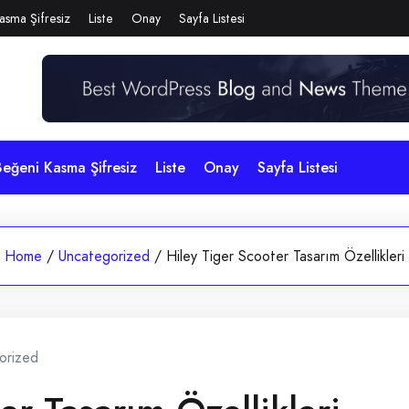
asma Şifresiz
Liste
Onay
Sayfa Listesi
eğeni Kasma Şifresiz
Liste
Onay
Sayfa Listesi
Home
/
Uncategorized
/
Hiley Tiger Scooter Tasarım Özellikleri
orized