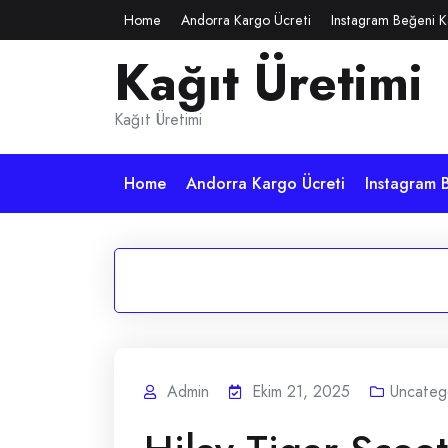
Skip
Home
Andorra Kargo Ücreti
Instagram Beğeni K
to
Kağıt Üretimi
content
Kağıt Üretimi
Home
Andorra Kargo Ücreti
Instagram B
Admin
Ekim 21, 2025
Uncateg