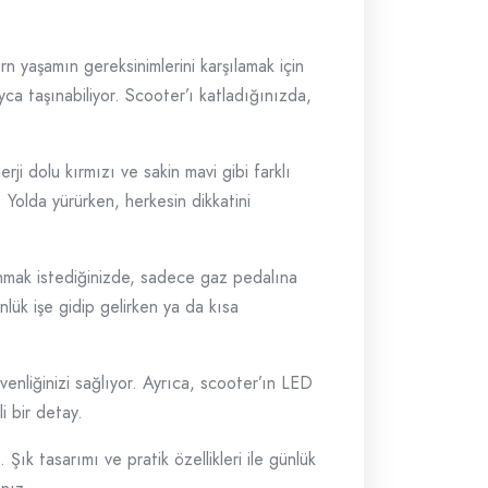
rn yaşamın gereksinimlerini karşılamak için
yca taşınabiliyor. Scooter’ı katladığınızda,
ji dolu kırmızı ve sakin mavi gibi farklı
 Yolda yürürken, herkesin dikkatini
anmak istediğinizde, sadece gaz pedalına
nlük işe gidip gelirken ya da kısa
venliğinizi sağlıyor. Ayrıca, scooter’ın LED
i bir detay.
Şık tasarımı ve pratik özellikleri ile günlük