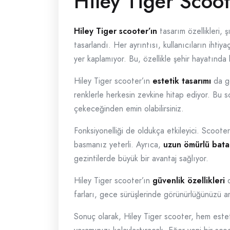
Hiley Tiger Scoot
Hiley Tiger scooter’ın
tasarım özellikleri, 
tasarlandı. Her ayrıntısı, kullanıcıların ihti
yer kaplamıyor. Bu, özellikle şehir hayatında 
Hiley Tiger scooter’ın
estetik tasarımı
da gö
renklerle herkesin zevkine hitap ediyor. Bu sc
çekeceğinden emin olabilirsiniz.
Fonksiyonelliği de oldukça etkileyici. Scoote
basmanız yeterli. Ayrıca,
uzun ömürlü bata
gezintilerde büyük bir avantaj sağlıyor.
Hiley Tiger scooter’ın
güvenlik özellikleri
d
farları, gece sürüşlerinde görünürlüğünüzü ar
Sonuç olarak, Hiley Tiger scooter, hem estetik