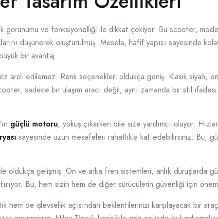
er Tasarım Özellikleri
şık görünümü ve fonksiyonelliği ile dikkat çekiyor. Bu scooter, mode
yaçlarını düşünerek oluşturulmuş. Mesela, hafif yapısı sayesinde kola
büyük bir avantaj.
z ardı edilemez. Renk seçenekleri oldukça geniş. Klasik siyah, ener
ooter, sadece bir ulaşım aracı değil, aynı zamanda bir stil ifadesi.
r’ın
güçlü motoru
, yokuş çıkarken bile size yardımcı oluyor. Hızl
ryası
sayesinde uzun mesafeleri rahatlıkla kat edebilirsiniz. Bu, gü
e oldukça gelişmiş. Ön ve arka fren sistemleri, anlık duruşlarda gü
tırıyor. Bu, hem sizin hem de diğer sürücülerin güvenliği için öneml
 hem de işlevsellik açısından beklentilerinizi karşılayacak bir araç. 