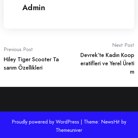
Admin
Post
Next Post
Previous Post
Devrek’te Kadın Koop
navigation
Hiley Tiger Scooter Ta
eratifleri ve Yerel Üreti
sarım Özellikleri
m
Proudly powered by WordPress | Theme: NewsHit by
Themeuniver