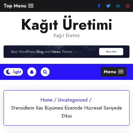
Skip
Top Menu
to
Kağıt Üretimi
content
Kağıt Üretimi
Menu
Home
/
Uncategorized
/
Steroidlerin Kas Büyümesi Üzerinde Hücresel Seviyede
Etkisi