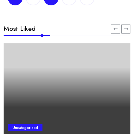
gezinmesi
Most Liked
Uncategorized