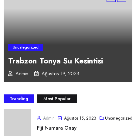
Uncategorized
Trabzon Tonya Su Kesintisi
Admin
Ağustos 19, 2023
Tranding
Most Popular
Admin
Ağustos 15, 2023
Uncategorized
Fiji Numara Onay