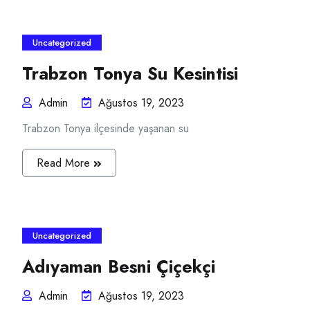
Uncategorized
Trabzon Tonya Su Kesintisi
Admin
Ağustos 19, 2023
Trabzon Tonya ilçesinde yaşanan su
Read More
Uncategorized
Adıyaman Besni Çiçekçi
Admin
Ağustos 19, 2023