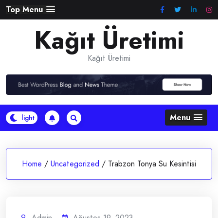
Skip
Top Menu
to
Kağıt Üretimi
content
Kağıt Üretimi
Menu
Home
/
Uncategorized
/
Trabzon Tonya Su Kesintisi
Admin
Ağustos 19, 2023