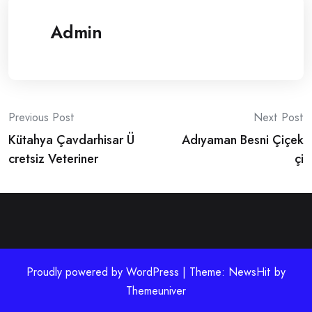
Admin
Post
Previous Post
Next Post
Kütahya Çavdarhisar Ü
Adıyaman Besni Çiçek
navigation
cretsiz Veteriner
çi
Proudly powered by WordPress | Theme: NewsHit by
Themeuniver