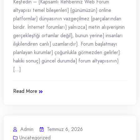
Keşfedin – {Kapsamlı Rehberiniz Web Forum
altyapısı temel bileşenleri} {günümüzün} online
platformlar} dünyasının vazgeçilmez {parçalarından
biridir. İnternet forumları} yalnızca} metin alışverişinin
gerçekleştiği ortamlar değil}, bunun yerine} insanları
ilişkilendiren canlı} uzamlarıdır}. Forum başlatmayı
planlayan kurumlar} çoğunlukla görmezden gelirler}:
hakiki sonuç} güncel durumda} forum altyapısının}
[...]
Read More
Admin
Temmuz 6, 2026
Uncategorized