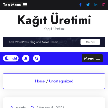
Skip
Top Menu
to
Kağıt Üretimi
content
Kağıt Üretimi
Menu
Home
/
Uncategorized
Admin
Ağustos 5, 2026