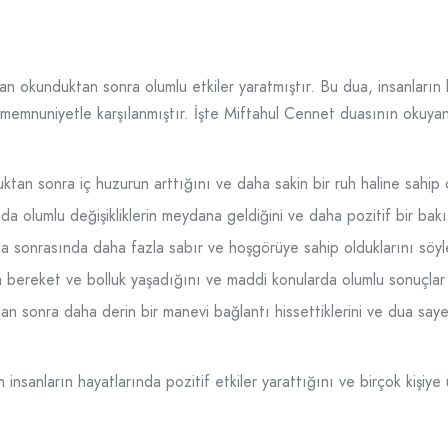
n okunduktan sonra olumlu etkiler yaratmıştır. Bu dua, insanların 
r memnuniyetle karşılanmıştır. İşte Miftahul Cennet duasının okuyanl
tan sonra iç huzurun arttığını ve daha sakin bir ruh haline sahip ol
a olumlu değişikliklerin meydana geldiğini ve daha pozitif bir bakış
a sonrasında daha fazla sabır ve hoşgörüye sahip olduklarını söyle
bereket ve bolluk yaşadığını ve maddi konularda olumlu sonuçlar el
n sonra daha derin bir manevi bağlantı hissettiklerini ve dua sayesi
insanların hayatlarında pozitif etkiler yarattığını ve birçok kişiy