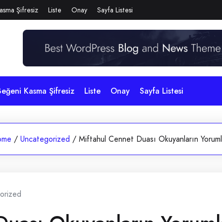
asma Şifresiz
Liste
Onay
Sayfa Listesi
eğeni Kasma Şifresiz
Liste
Onay
Sayfa Listesi
ome
/
Uncategorized
/
Miftahul Cennet Duası Okuyanların Yoruml
orized