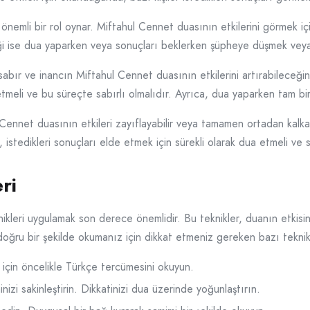
i önemli bir rol oynar. Miftahul Cennet duasının etkilerini görmek i
liği ise dua yaparken veya sonuçları beklerken şüpheye düşmek vey
sabır ve inancın Miftahul Cennet duasının etkilerini artırabileceğin
etmeli ve bu süreçte sabırlı olmalıdır. Ayrıca, dua yaparken tam b
Cennet duasının etkileri zayıflayabilir veya tamamen ortadan kalka
istedikleri sonuçları elde etmek için sürekli olarak dua etmeli ve sa
ri
kleri uygulamak son derece önemlidir. Bu teknikler, duanın etkisi
 doğru bir şekilde okumanız için dikkat etmeniz gereken bazı teknik
 için öncelikle Türkçe tercümesini okuyun.
nizi sakinleştirin. Dikkatinizi dua üzerinde yoğunlaştırın.