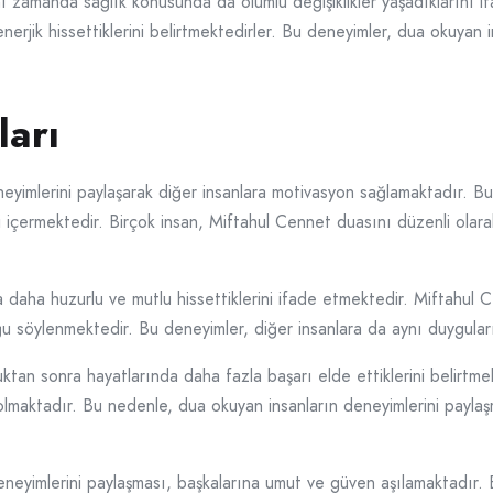
ı zamanda sağlık konusunda da olumlu değişiklikler yaşadıklarını 
enerjik hissettiklerini belirtmektedirler. Bu deneyimler, dua okuyan
ları
eyimlerini paylaşarak diğer insanlara motivasyon sağlamaktadır. B
ri içermektedir. Birçok insan, Miftahul Cennet duasını düzenli ola
 daha huzurlu ve mutlu hissettiklerini ifade etmektedir. Miftahul 
rduğu söylenmektedir. Bu deneyimler, diğer insanlara da aynı duygul
ktan sonra hayatlarında daha fazla başarı elde ettiklerini belirtm
maktadır. Bu nedenle, dua okuyan insanların deneyimlerini paylaşm
neyimlerini paylaşması, başkalarına umut ve güven aşılamaktadır.