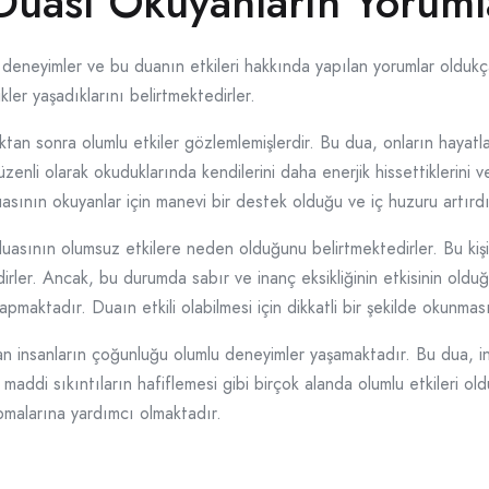
Duası Okuyanların Yoruml
eneyimler ve bu duanın etkileri hakkında yapılan yorumlar oldukça 
ler yaşadıklarını belirtmektedirler.
an sonra olumlu etkiler gözlemlemişlerdir. Bu dua, onların hayatlar
üzenli olarak okuduklarında kendilerini daha enerjik hissettiklerini 
asının okuyanlar için manevi bir destek olduğu ve iç huzuru artırdığ
asının olumsuz etkilere neden olduğunu belirtmektedirler. Bu kişil
rler. Ancak, bu durumda sabır ve inanç eksikliğinin etkisinin oldu
maktadır. Duaın etkili olabilmesi için dikkatli bir şekilde okunması 
n insanların çoğunluğu olumlu deneyimler yaşamaktadır. Bu dua, i
maddi sıkıntıların hafiflemesi gibi birçok alanda olumlu etkileri ol
apmalarına yardımcı olmaktadır.