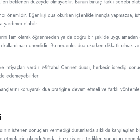
leri beklenen düzeyde olmayabilir. Bunun birkaç farklı sebebi olabi
nancı önemlidir. Eğer kişi dua okurken içtenlikle inançla yapmazsa, 
a yardımcı olabilir.
klerini tam olarak öğrenmeden ya da doğru bir şekilde uygulamadan 
in kullanılması önemlidir. Bu nedenle, dua okurken dikkatli olmak 
 ve ihtiyaçları vardır. Miftahul Cennet duası, herkesin istediği sonu
lde edemeyebilirler.
inançlarını koruyarak dua pratiğine devam etmeli ve farklı yöntemle
i
ının istenen sonuçları vermediği durumlarda sıklıkla karşılaşılan bi
e etmek için okunduğunda, bazı kişiler istedikleri sonuçları görmekt