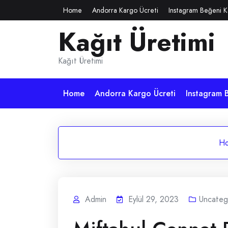
Skip
Home
Andorra Kargo Ücreti
Instagram Beğeni K
to
Kağıt Üretimi
content
Kağıt Üretimi
Home
Andorra Kargo Ücreti
Instagram B
H
Admin
Eylül 29, 2023
Uncateg