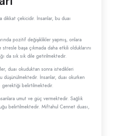
arı
dikkat çekicidir. İnsanlar, bu duaı
ında pozitif değişiklikler yapmış, onlara
ve stresle başa çıkmada daha etkili olduklarını
ı da sık sık dile getirilmektedir.
er, duaı okuduktan sonra istedikleri
ğu düşünülmektedir. İnsanlar, duaı okurken
gerektiği belirtilmektedir.
nsanlara umut ve güç vermektedir. Sağlık
duğu belirtilmektedir. Miftahul Cennet duası,