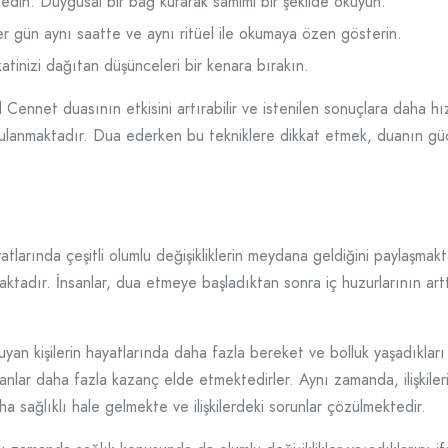
 edin. Duygusal bir bağ kurarak samimi bir şekilde okuyun.
r gün aynı saatte ve aynı ritüel ile okumaya özen gösterin.
tinizi dağıtan düşünceleri bir kenara bırakın.
ennet duasının etkisini artırabilir ve istenilen sonuçlara daha hızl
ulanmaktadır. Dua ederken bu tekniklere dikkat etmek, duanın gücü
tlarında çeşitli olumlu değişikliklerin meydana geldiğini paylaşma
aktadır. İnsanlar, dua etmeye başladıktan sonra iç huzurlarının a
an kişilerin hayatlarında daha fazla bereket ve bolluk yaşadıkları 
anlar daha fazla kazanç elde etmektedirler. Aynı zamanda, ilişkile
ha sağlıklı hale gelmekte ve ilişkilerdeki sorunlar çözülmektedir.