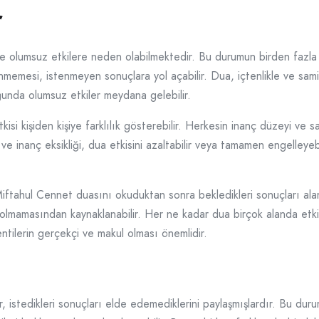
r
e olumsuz etkilere neden olabilmektedir. Bu durumun birden fazla s
inmemesi, istenmeyen sonuçlara yol açabilir. Dua, içtenlikle ve sam
ğunda olumsuz etkiler meydana gelebilir.
si kişiden kişiye farklılık gösterebilir. Herkesin inanç düzeyi ve s
 ve inanç eksikliği, dua etkisini azaltabilir veya tamamen engelleye
iftahul Cennet duasını okuduktan sonra bekledikleri sonuçları alam
çi olmamasından kaynaklanabilir. Her ne kadar dua birçok alanda etki
tilerin gerçekçi ve makul olması önemlidir.
istedikleri sonuçları elde edemediklerini paylaşmışlardır. Bu durum,