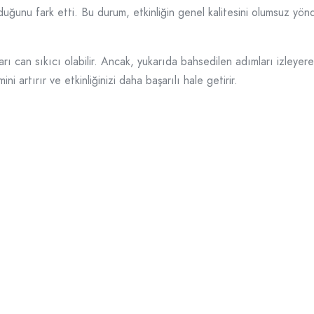
olduğunu fark etti. Bu durum, etkinliğin genel kalitesini olumsuz yö
ı can sıkıcı olabilir. Ancak, yukarıda bahsedilen adımları izleyerek
ini artırır ve etkinliğinizi daha başarılı hale getirir.