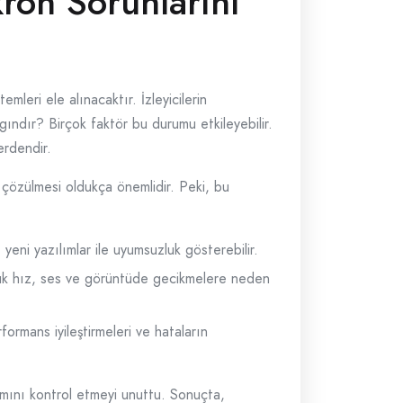
ron Sorunlarını
leri ele alınacaktır. İzleyicilerin
gındır? Birçok faktör bu durumu etkileyebilir.
erdendir.
n çözülmesi oldukça önemlidir. Peki, bu
yeni yazılımlar ile uyumsuzluk gösterebilir.
şük hız, ses ve görüntüde gecikmelere neden
ormans iyileştirmeleri ve hataların
ımını kontrol etmeyi unuttu. Sonuçta,