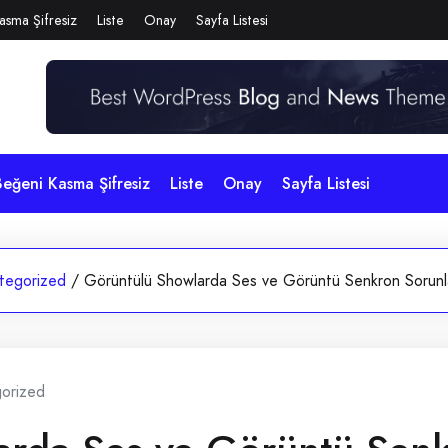
asma Şifresiz
Liste
Onay
Sayfa Listesi
eğeni Kasma Şifresiz
Liste
Onay
Sayfa Listesi
tegorized
/
Görüntülü Showlarda Ses ve Görüntü Senkron Sorunl
orized