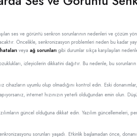
rda Ses ve Görüntü Senk
ılan ses ve görüntü senkron sorunlarının nedenleri ve çözüm yöntem
nulacaktır. Öncelikle, senkronizasyon problemleri neden bu kadar yay
 hataları
veya
ağ sorunları
gibi durumlar sıkça karşılaşılan nedenl
klukları, izleyicilerin dikkatini dağıtır. Bu nedenle, bu sorunları
nız cihazların uyumlu olup olmadığını kontrol edin. Eski donanımlar, 
apıyorsanız, internet hızınızın yeterli olduğundan emin olun. Dü
zılımların güncel olduğuna dikkat edin. Yazılım güncellemeleri, perf
 senkronizasyonu sorunları yaşadı. Etkinlik başlamadan önce, donan