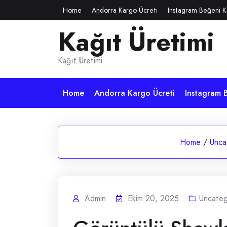
Skip
Home
Andorra Kargo Ücreti
Instagram Beğeni K
to
Kağıt Üretimi
content
Kağıt Üretimi
Home
Andorra Kargo Ücreti
Instagram B
Home
/
Unca
Admin
Ekim 20, 2025
Uncateg