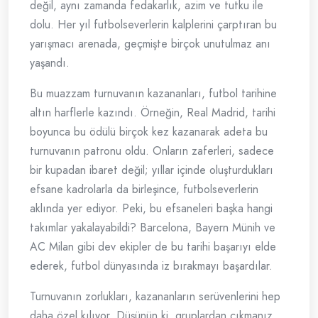
değil, aynı zamanda fedakarlık, azim ve tutku ile
dolu. Her yıl futbolseverlerin kalplerini çarptıran bu
yarışmacı arenada, geçmişte birçok unutulmaz anı
yaşandı.
Bu muazzam turnuvanın kazananları, futbol tarihine
altın harflerle kazındı. Örneğin, Real Madrid, tarihi
boyunca bu ödülü birçok kez kazanarak adeta bu
turnuvanın patronu oldu. Onların zaferleri, sadece
bir kupadan ibaret değil; yıllar içinde oluşturdukları
efsane kadrolarla da birleşince, futbolseverlerin
aklında yer ediyor. Peki, bu efsaneleri başka hangi
takımlar yakalayabildi? Barcelona, Bayern Münih ve
AC Milan gibi dev ekipler de bu tarihi başarıyı elde
ederek, futbol dünyasında iz bırakmayı başardılar.
Turnuvanın zorlukları, kazananların serüvenlerini hep
daha özel kılıyor. Düşünün ki, gruplardan çıkmanız