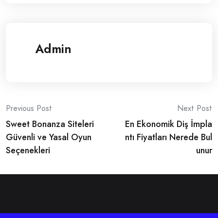
Admin
Post
Previous Post
Next Post
Sweet Bonanza Siteleri
En Ekonomik Diş İmpla
navigation
Güvenli ve Yasal Oyun
ntı Fiyatları Nerede Bul
Seçenekleri
unur