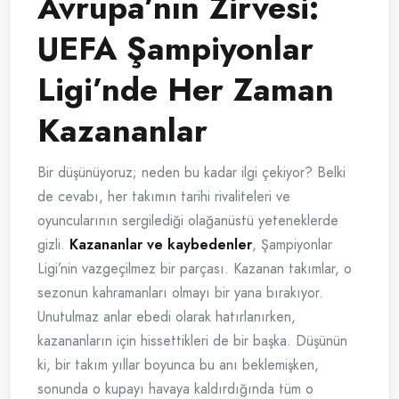
Avrupa’nın Zirvesi:
UEFA Şampiyonlar
Ligi’nde Her Zaman
Kazananlar
Bir düşünüyoruz; neden bu kadar ilgi çekiyor? Belki
de cevabı, her takımın tarihi rivaliteleri ve
oyuncularının sergilediği olağanüstü yeteneklerde
gizli.
Kazananlar ve kaybedenler
, Şampiyonlar
Ligi’nin vazgeçilmez bir parçası. Kazanan takımlar, o
sezonun kahramanları olmayı bir yana bırakıyor.
Unutulmaz anlar ebedi olarak hatırlanırken,
kazananların için hissettikleri de bir başka. Düşünün
ki, bir takım yıllar boyunca bu anı beklemişken,
sonunda o kupayı havaya kaldırdığında tüm o