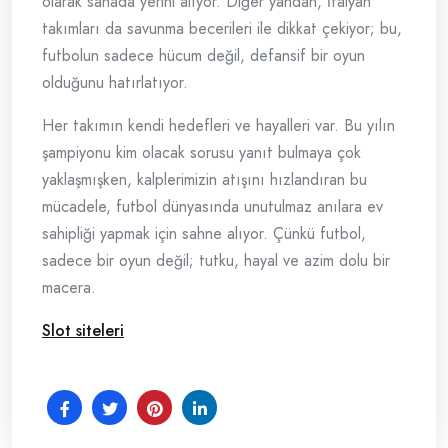
olarak sahada yerini alıyor. Diğer yandan, İtalyan
takımları da savunma becerileri ile dikkat çekiyor; bu,
futbolun sadece hücum değil, defansif bir oyun
olduğunu hatırlatıyor.
Her takımın kendi hedefleri ve hayalleri var. Bu yılın
şampiyonu kim olacak sorusu yanıt bulmaya çok
yaklaşmışken, kalplerimizin atışını hızlandıran bu
mücadele, futbol dünyasında unutulmaz anılara ev
sahipliği yapmak için sahne alıyor. Çünkü futbol,
sadece bir oyun değil; tutku, hayal ve azim dolu bir
macera.
Slot siteleri