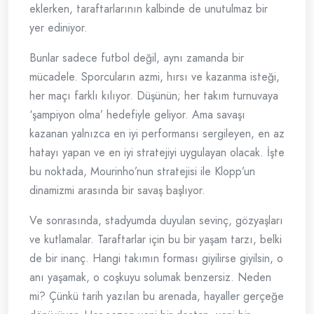
eklerken, taraftarlarının kalbinde de unutulmaz bir
yer ediniyor.
Bunlar sadece futbol değil, aynı zamanda bir
mücadele. Sporcuların azmi, hırsı ve kazanma isteği,
her maçı farklı kılıyor. Düşünün; her takım turnuvaya
‘şampiyon olma’ hedefiyle geliyor. Ama savaşı
kazanan yalnızca en iyi performansı sergileyen, en az
hatayı yapan ve en iyi stratejiyi uygulayan olacak. İşte
bu noktada, Mourinho’nun stratejisi ile Klopp’un
dinamizmi arasında bir savaş başlıyor.
Ve sonrasında, stadyumda duyulan sevinç, gözyaşları
ve kutlamalar. Taraftarlar için bu bir yaşam tarzı, belki
de bir inanç. Hangi takımın forması giyilirse giyilsin, o
anı yaşamak, o coşkuyu solumak benzersiz. Neden
mi? Çünkü tarih yazılan bu arenada, hayaller gerçeğe