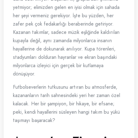
yetmiyor; elimizden gelen en iyisi olmak için sahada
her şeyi vermeniz gerekiyor. İşte bu yüzden, her
zafer pek çok fedakarlığı beraberinde getiriyor.
Kazanan takımlar, sadece müzik eşliğinde kaldırılan
kupayla değil, aynı zamanda milyonlarca insanın
hayallerine de dokunarak anılıyor. Kupa törenleri,
stadyumları dolduran hayranlar ve ekran başındaki
milyonlarca izleyici için gerçek bir kutlamaya
dönüşüyor.
Futbolseverlerin tutkusunu artıran bu atmosferde,
kazananların tarih sahnesindeki yeri her zaman özel
kalacak. Her bir şampiyon, bir hikaye, bir efsane;
peki, kendi hayallerini süsleyen hangi takım bu yükü
taşımayı başaracak?