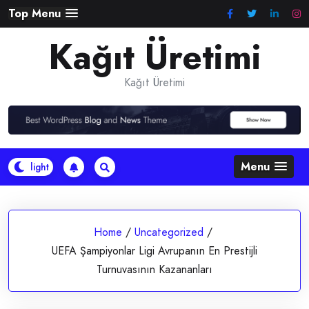
Skip
Top Menu
to
Kağıt Üretimi
content
Kağıt Üretimi
Menu
Home
/
Uncategorized
/
UEFA Şampiyonlar Ligi Avrupanın En Prestijli
Turnuvasının Kazananları