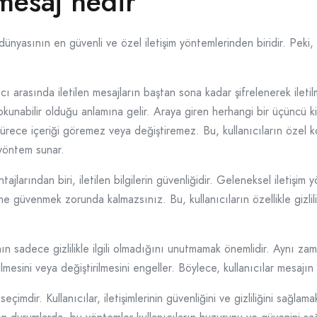
 mesaj nedir
 dünyasının en güvenli ve özel iletişim yöntemlerinden biridir. Pek
ı arasında iletilen mesajların baştan sona kadar şifrelenerek iletilm
unabilir olduğu anlamına gelir. Araya giren herhangi bir üçüncü ki
rece içeriği göremez veya değiştiremez. Bu, kullanıcıların özel konuş
 yöntem sunar.
jlarından biri, iletilen bilgilerin güvenliğidir. Geleneksel iletişim
 güvenmek zorunda kalmazsınız. Bu, kullanıcıların özellikle gizlili
ın sadece gizlilikle ilgili olmadığını unutmamak önemlidir. Aynı zama
mesini veya değiştirilmesini engeller. Böylece, kullanıcılar mesajın 
seçimdir. Kullanıcılar, iletişimlerinin güvenliğini ve gizliliğini sağlama