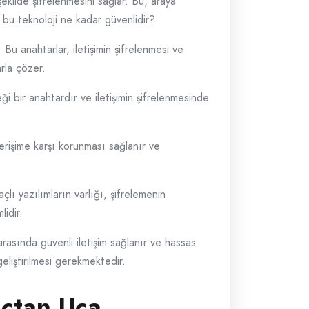
ekilde şifrelenmesini sağlar. Bu, araya
e bu teknoloji ne kadar güvenlidir?
. Bu anahtarlar, iletişimin şifrelenmesi ve
arla çözer.
eği bir anahtardır ve iletişimin şifrelenmesinde
 erişime karşı korunması sağlanır ve
çlı yazılımların varlığı, şifrelemenin
lidir.
arasında güvenli iletişim sağlanır ve hassas
geliştirilmesi gerekmektedir.
Uçtan Uca