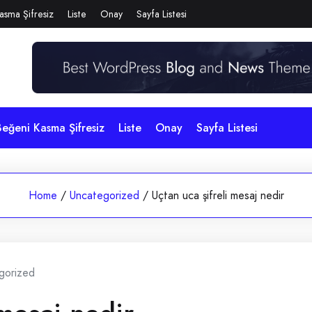
asma Şifresiz
Liste
Onay
Sayfa Listesi
eğeni Kasma Şifresiz
Liste
Onay
Sayfa Listesi
Home
/
Uncategorized
/
Uçtan uca şifreli mesaj nedir
gorized