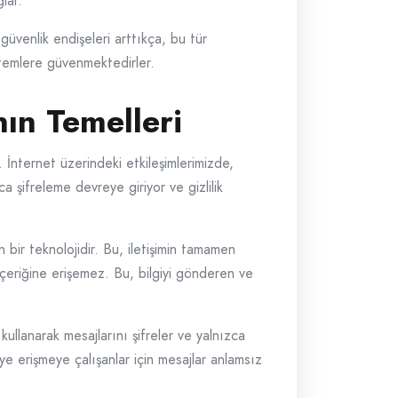
lar.
güvenlik endişeleri arttıkça, bu tür
yöntemlere güvenmektedirler.
nın Temelleri
. İnternet üzerindeki etkileşimlerimizde,
ca şifreleme devreye giriyor ve gizlilik
 bir teknolojidir. Bu, iletişimin tamamen
n içeriğine erişemez. Bu, bilgiyi gönderen ve
kullanarak mesajlarını şifreler ve yalnızca
iye erişmeye çalışanlar için mesajlar anlamsız