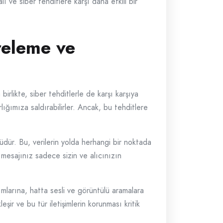
alı ve siber tehditlere karşı daha etkili bir
releme ve
 birlikte, siber tehditlerle de karşı karşıya
rlığımıza saldırabilirler. Ancak, bu tehditlere
üdür. Bu, verilerin yolda herhangi bir noktada
 mesajınız sadece sizin ve alıcınızın
ımlarına, hatta sesli ve görüntülü aramalara
leşir ve bu tür iletişimlerin korunması kritik