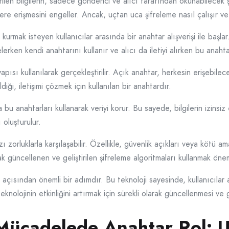
ilen bilgilerin, sadece gönderici ve alıcı tarafından okunabilecek ş
lere erişmesini engeller. Ancak, uçtan uca şifreleme nasıl çalışır v
kurmak isteyen kullanıcılar arasında bir anahtar alışverişi ile başlar
frelerken kendi anahtarını kullanır ve alıcı da iletiyi alırken bu anaht
pısı kullanılarak gerçekleştirilir. Açık anahtar, herkesin erişebilec
diği, iletişimi çözmek için kullanılan bir anahtardır.
 bu anahtarları kullanarak veriyi korur. Bu sayede, bilgilerin izinsiz
 oluşturulur.
zorluklarla karşılaşabilir. Özellikle, güvenlik açıkları veya kötü ama
rak güncellenen ve geliştirilen şifreleme algoritmaları kullanmak önem
i açısından önemli bir adımdır. Bu teknoloji sayesinde, kullanıcılar 
knolojinin etkinliğini artırmak için sürekli olarak güncellenmesi ve 
 Mücadelede Anahtar Rol: 