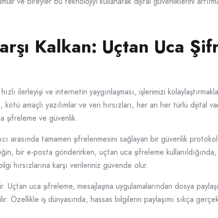
umlar ve bireyler bu teknolojiyi kullanarak dijital güvenliklerini artırm
Karşı Kalkan: Uçtan Uca Şif
hızlı ilerleyişi ve internetin yaygınlaşması, işlerimizi kolaylaştırmakla
kötü amaçlı yazılımlar ve veri hırsızları, her an her türlü dijital va
ca şifreleme ve güvenlik.
alıcı arasında tamamen şifrelenmesini sağlayan bir güvenlik protokol
ğin, bir e-posta gönderirken, uçtan uca şifreleme kullanıldığında,
ilgi hırsızlarına karşı verileriniz güvende olur.
dir. Uçtan uca şifreleme, mesajlaşma uygulamalarından dosya paylaş
bilir. Özellikle iş dünyasında, hassas bilgilerin paylaşımı sıkça gerçek