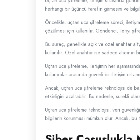
Uçtan uca şifreleme, iletişim sırasında gönder
herhangi bir üçüncü tarafın girmesini ve bilgi
Öncelikle, uçtan uca şifreleme süreci, iletişim 
çözülmesi için kullanılır. Gönderici, iletiyi şi
Bu süreç, genellikle açık ve özel anahtar altya
kullanılır. Özel anahtar ise sadece alıcının bil
Uçtan uca şifreleme, iletişimin her aşamasında
kullanıcılar arasında güvenli bir iletişim ortamı
Ancak, uçtan uca şifreleme teknolojisi de bazı 
etkinliğini azaltabilir. Bu nedenle, sürekli ola
Uçtan uca şifreleme teknolojisi, veri güvenliğ
bilgilerin korunması mümkün olur. Ancak, bu te
Siber Casuslukla