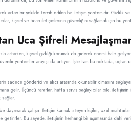
ken durumlarda, bu yöntemler kullanıcıların huzurunu ve güvenini sağ
 artan bir şekilde tercih edilen bir iletişim yöntemidir. Gizlilik ve 
ıcılar, kişisel ve ticari iletişimlerinin güvenliğini sağlamak için bu 
Uçtan Uca Şifreli Mesajlaşma
la artarken, kişisel gizliliği korumak da giderek önemli hale geliyor
n güvenilir yöntemler arayışı da artıyor. İşte tam bu noktada, uçtan u
lerin sadece gönderici ve alıcı arasında okunabilir olmasını sağlayan
ına gelir. Üçüncü taraflar, hatta servis sağlayıcılar bile, iletişimi
k sağlar.
 dayanarak çalışır. İletişim kurmak isteyen kişiler, özel anahtarlar 
le getirirler. Bu sayede, iletişimin herhangi bir aşamasında dahi ver