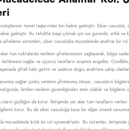
ri
lojilerinin temel taşlarından biri haline gelmiştir. Siber casusluk, 
line gelmiştir. Bu tehditle başa çıkmak için ise güvenilir, etkili ve k
a şifreleme sistemleri, siber casuslukla mücadelede anahtar bir ro
 alan tüm noktalarda verilerin şifrelenmesini sağlayarak, bilgiyi sad
lde iletilmesini sağlar ve üçüncü tarafların erişimini engeller. Özelli
 aşamada şifreli hale getirir ve sadece doğru anahtara sahip olanları
savunma sağlar çünkü verilerin şifrelenmiş olması, casusların bilgile
dığında, iletilen verilerin güvenliğinden emin olabilir ve bilgilerin i
ların gizliliğini de korur. İletişimde yer alan tüm tarafların verileri 
lgilerini korur. Bu da siber casusluğa karşı bir diğer önemli savun
la mücadelede kritik bir rol oynamaktadır. Bu sistemler, iletişimde y