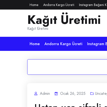
Skip
Home
Andorra Kargo Ücreti
Instagram Beğeni K
to
Kağıt Üretimi
content
Kağıt Üretimi
Home
Andorra Kargo Ücreti
Instagram B
Admin
Ocak 26, 2025
Uncate