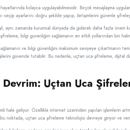
ük hayatlarında kolayca uygulayabilmesidir. Birçok mesajlaşma uygula
eçip ayarlarını doğru şekilde yapıp, iletişimlerini güvenle şifreleye
ğil, aynı zamanda kurumsal dünyada da giderek daha fazla önem kaza
releme, bilgi güvenliğini sağlamanın en etkili yollarından biri halin
iği sağlamanın ve bilgi güvenliğini maksimum seviyeye çıkartmanın tem
ilgilerini güvende tutabilir. Bu nedenle, uçtan uca şifreleme, dijital 
 Devrim: Uçtan Uca Şifrele
hale geliyor. Özellikle internet üzerinden yapılan işlemlerin artması
 bu noktada, uçtan uca şifreleme teknolojisi devreye giriyor ve ver