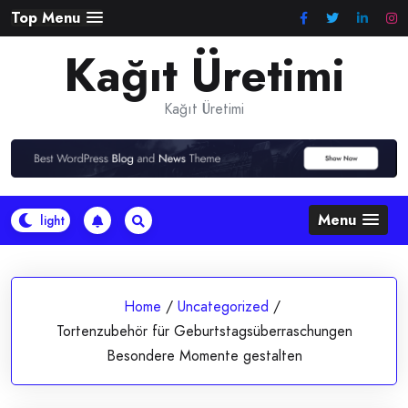
Skip
Top Menu
to
Kağıt Üretimi
content
Kağıt Üretimi
Menu
Home
/
Uncategorized
/
Tortenzubehör für Geburtstagsüberraschungen
Besondere Momente gestalten