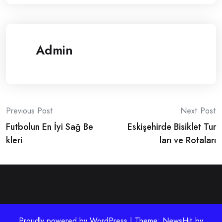
Admin
Post
Previous Post
Next Post
Futbolun En İyi Sağ Be
Eskişehirde Bisiklet Tur
navigation
kleri
ları ve Rotaları
Proudly powered by WordPress | Theme: NewsHit by