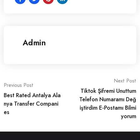
Admin
Post
Next Post
Previous Post
Tiktok Şifremi Unuttum
navigation
Best Rated Antalya Ala
Telefon Numaramı Değ
nya Transfer Compani
iştirdim E-Postamı Bilmi
es
yorum