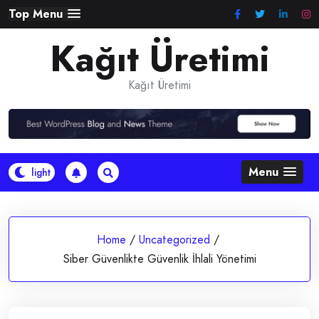
Skip
Top Menu
to
Kağıt Üretimi
content
Kağıt Üretimi
Menu
Home
/
Uncategorized
/
Siber Güvenlikte Güvenlik İhlali Yönetimi