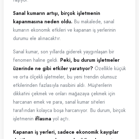
Sanal kumarın artışı, birçok işletmenin
kapanmasına neden oldu.
Bu makalede, sanal
kumarın ekonomik etkileri ve kapanan iş yerlerinin
durumu ele alınacaktır.
Sanal kumar, son yıllarda giderek yaygınlaşan bir
fenomen haline geldi.
Peki, bu durum işletmeler
üzerinde ne gibi etkiler yaratıyor?
Özellikle küçük
ve orta ölçekli işletmeler, bu yeni trendin olumsuz
etkilerinden fazlasıyla nasibini aldı. Müşterilerin
dikkatini çekmek ve onları mağazaya çekmek için
harcanan emek ve para, sanal kumar siteleri
tarafından kolayca boşa harcanıyor. Bu durum, birçok
işletmenin
iflasına
yol açtı.
Kapanan iş yerleri, sadece ekonomik kayıplar