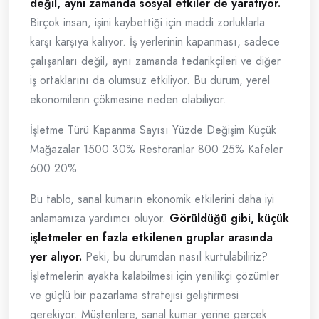
değil, aynı zamanda sosyal etkiler de yaratıyor.
Birçok insan, işini kaybettiği için maddi zorluklarla
karşı karşıya kalıyor. İş yerlerinin kapanması, sadece
çalışanları değil, aynı zamanda tedarikçileri ve diğer
iş ortaklarını da olumsuz etkiliyor. Bu durum, yerel
ekonomilerin çökmesine neden olabiliyor.
İşletme Türü Kapanma Sayısı Yüzde Değişim Küçük
Mağazalar 1500 30% Restoranlar 800 25% Kafeler
600 20%
Bu tablo, sanal kumarın ekonomik etkilerini daha iyi
anlamamıza yardımcı oluyor.
Görüldüğü gibi, küçük
işletmeler en fazla etkilenen gruplar arasında
yer alıyor.
Peki, bu durumdan nasıl kurtulabiliriz?
İşletmelerin ayakta kalabilmesi için yenilikçi çözümler
ve güçlü bir pazarlama stratejisi geliştirmesi
gerekiyor. Müşterilere, sanal kumar yerine gerçek