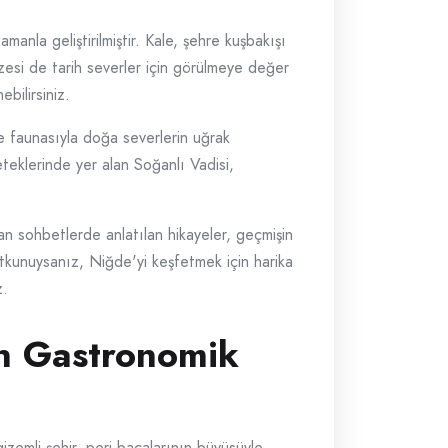
manla geliştirilmiştir. Kale, şehre kuşbakışı
üzesi de tarih severler için görülmeye değer
bilirsiniz.
 ve faunasıyla doğa severlerin uğrak
 eteklerinde yer alan Soğanlı Vadisi,
lan sohbetlerde anlatılan hikayeler, geçmişin
tutkunuysanız, Niğde'yi keşfetmek için harika
z.
in Gastronomik
izemli şehir, peri bacalarının büyüsüyle