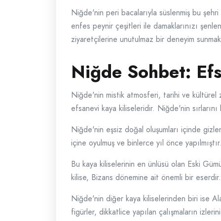
Niğde'nin peri bacalarıyla süslenmiş bu şeh
enfes peynir çeşitleri ile damaklarınızı şenlen
ziyaretçilerine unutulmaz bir deneyim sunmak
Niğde Sohbet: Efsa
Niğde'nin mistik atmosferi, tarihi ve kültüre
efsanevi kaya kiliseleridir. Niğde'nin sırları
Niğde'nin eşsiz doğal oluşumları içinde gizlen
içine oyulmuş ve binlerce yıl önce yapılmıştır
Bu kaya kiliselerinin en ünlüsü olan Eski Güm
kilise, Bizans dönemine ait önemli bir eserdi
Niğde'nin diğer kaya kiliselerinden biri ise Ala
figürler, dikkatlice yapılan çalışmaların izler