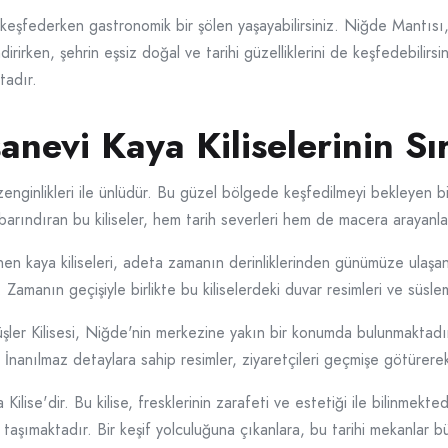
ri keşfederken gastronomik bir şölen yaşayabilirsiniz. Niğde Mant
dirirken, şehrin eşsiz doğal ve tarihi güzelliklerini de keşfedebilirs
tadır.
nevi Kaya Kiliselerinin Sır
l zenginlikleri ile ünlüdür. Bu güzel bölgede keşfedilmeyi bekleyen 
nı barındıran bu kiliseler, hem tarih severleri hem de macera arayan
en kaya kiliseleri, adeta zamanın derinliklerinden günümüze ulaşan b
. Zamanın geçişiyle birlikte bu kiliselerdeki duvar resimleri ve süsle
üşler Kilisesi, Niğde'nin merkezine yakın bir konumda bulunmaktadır
r. İnanılmaz detaylara sahip resimler, ziyaretçileri geçmişe götürer
 Kilise'dir. Bu kilise, fresklerinin zarafeti ve estetiği ile bilinmekted
ini taşımaktadır. Bir keşif yolculuğuna çıkanlara, bu tarihi mekanlar