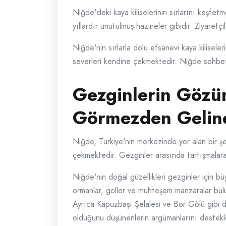
Niğde'deki kaya kiliselerinin sırlarını keşfet
yıllardır unutulmuş hazineler gibidir. Ziyaretç
Niğde'nin sırlarla dolu efsanevi kaya kilisel
severleri kendine çekmektedir. Niğde sohbetine 
Gezginlerin Gözü
Görmezden Geline
Niğde, Türkiye'nin merkezinde yer alan bir şehi
çekmektedir. Gezginler arasında tartışmalara
Niğde'nin doğal güzellikleri gezginler için b
ormanlar, göller ve muhteşem manzaralar bulun
Ayrıca Kapuzbaşı Şelalesi ve Bor Gölü gibi do
olduğunu düşünenlerin argümanlarını destekl