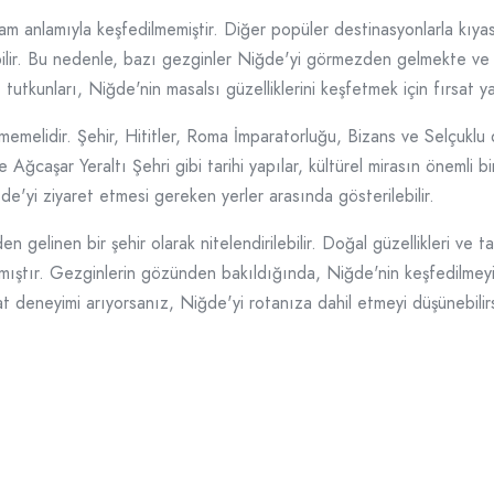
tam anlamıyla keşfedilmemiştir. Diğer popüler destinasyonlarla kıy
ilir. Bu nedenle, bazı gezginler Niğde'yi görmezden gelmekte ve 
utkunları, Niğde'nin masalsı güzelliklerini keşfetmek için fırsat ya
lmemelidir. Şehir, Hititler, Roma İmparatorluğu, Bizans ve Selçuklu d
Ağcaşar Yeraltı Şehri gibi tarihi yapılar, kültürel mirasın önemli bi
ğde'yi ziyaret etmesi gereken yerler arasında gösterilebilir.
linen bir şehir olarak nitelendirilebilir. Doğal güzellikleri ve ta
amıştır. Gezginlerin gözünden bakıldığında, Niğde'nin keşfedilmey
hat deneyimi arıyorsanız, Niğde'yi rotanıza dahil etmeyi düşünebilirs