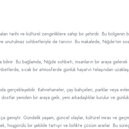
an tarihi ve kültürel zenginliklere sahip bir şehirdir. Bu bölgenin b
 ve unutulmaz sohbetleriyle de tanınır. Bu makalede, Niğde'nin so
a bilinir. Bu bağlamda, Niğde sohbeti, insanların bir araya gelerek 
sohbetlerde, sıcak bir atmosferde günlük hayatın telaşından uzaklaşı
a gerçekleşebilir. Kahvehaneler, çay bahçeleri, parklar veya evler gi
 dostlar yeniden bir araya gelir, yeni arkadaşlıklar kurulur ve günlü
geniştir. Gündelik yaşam, güncel olaylar, kültürel miras ve geçmişin
erek, hoşgörülü bir şekilde tartışır ve birlikte çözüm ararlar. Bu süreç