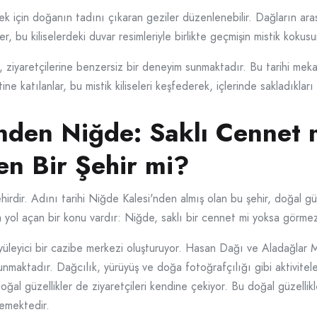
mek için doğanın tadını çıkaran geziler düzenlenebilir. Dağların aras
iler, bu kiliselerdeki duvar resimleriyle birlikte geçmişin mistik koku
eri, ziyaretçilerine benzersiz bir deneyim sunmaktadır. Bu tarihi me
katılanlar, bu mistik kiliseleri keşfederek, içlerinde sakladıkları s
nden Niğde: Saklı Cennet 
n Bir Şehir mi?
rdir. Adını tarihi Niğde Kalesi'nden almış olan bu şehir, doğal güzel
 yol açan bir konu vardır: Niğde, saklı bir cennet mi yoksa görmez
üyüleyici bir cazibe merkezi oluşturuyor. Hasan Dağı ve Aladağlar Mi
maktadır. Dağcılık, yürüyüş ve doğa fotoğrafçılığı gibi aktiviteler 
ğal güzellikler de ziyaretçileri kendine çekiyor. Bu doğal güzellik
emektedir.