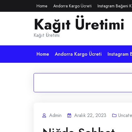
Skip
Home
Andorra Kargo Ücreti
Instagram Beğeni K
to
Kağıt Üretimi
content
Kağıt Üretimi
Home
Andorra Kargo Ücreti
Instagram B
Admin
Aralık 22, 2023
Uncate