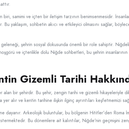
attır.
 biri, samimi ve içten bir iletişim tarzının benimsenmesidir. İnsanlar
rlar. Bu yaklaşım, sohbetin akıcı ve etkileyici olmasını sağlar, böyl
leneği, şehrin sosyal dokusunda önemli bir role sahiptir. Niğdeliler,
hoşgörü ve içtenlikle dolu Niğde sohbetleri, bu şehrin insanlarının 
tin Gizemli Tarihi Hakkın
alan bir şehirdir. Bu şehir, zengin tarihi ve gizemli hikayeleriyle 
er alır ve kentin tarihine ilişkin ilginç ayrıntıları keşfetmemizi sağ
esine dayanır. Arkeolojik buluntular, bu bölgenin Hititler'den Roma
stermektedir. Bu dönemlere ait kalıntılar, Niğde'nin geçmişini zengin