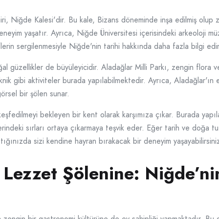
iri, Niğde Kalesi'dir. Bu kale, Bizans döneminde inşa edilmiş olup za
deneyim yaşatır. Ayrıca, Niğde Üniversitesi içerisindeki arkeoloji m
lerin sergilenmesiyle Niğde'nin tarihi hakkında daha fazla bilgi edine
ğal güzellikler de büyüleyicidir. Aladağlar Milli Parkı, zengin flora
iknik gibi aktiviteler burada yapılabilmektedir. Ayrıca, Aladağlar'ın
görsel bir şölen sunar.
e keşfedilmeyi bekleyen bir kent olarak karşımıza çıkar. Burada yapı
klerindeki sırları ortaya çıkarmaya teşvik eder. Eğer tarih ve doğa 
tığınızda sizi kendine hayran bırakacak bir deneyim yaşayabilirsini
 Lezzet Şölenine: Niğde’n
ra zengin bir gastronomi kültürüne de ev sahipliği yapmaktadır. Bu g