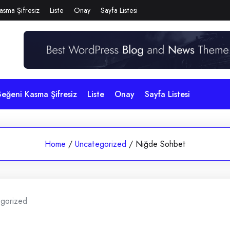
asma Şifresiz
Liste
Onay
Sayfa Listesi
eğeni Kasma Şifresiz
Liste
Onay
Sayfa Listesi
Home
/
Uncategorized
/
Niğde Sohbet
gorized