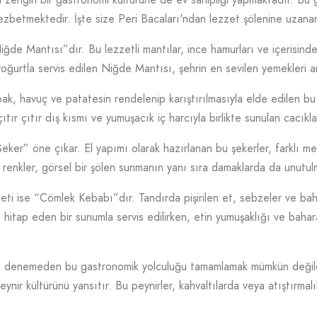
i cezbetmektedir. İşte size Peri Bacaları'ndan lezzet şölenine uzan
de Mantısı”dır. Bu lezzetli mantılar, ince hamurları ve içerisind
 yoğurtla servis edilen Niğde Mantısı, şehrin en sevilen yemekleri a
ak, havuç ve patatesin rendelenip karıştırılmasıyla elde edilen bu
tır çıtır dış kısmı ve yumuşacık iç harcıyla birlikte sunulan cacıkl
ker” öne çıkar. El yapımı olarak hazırlanan bu şekerler, farklı meyv
ve renkler, görsel bir şölen sunmanın yanı sıra damaklarda da unutulm
i ise “Cömlek Kebabı”dır. Tandırda pişirilen et, sebzeler ve bahar
ap eden bir sunumla servis edilirken, etin yumuşaklığı ve baharat
ini denemeden bu gastronomik yolculuğu tamamlamak mümkün değildir
eynir kültürünü yansıtır. Bu peynirler, kahvaltılarda veya atıştırmal