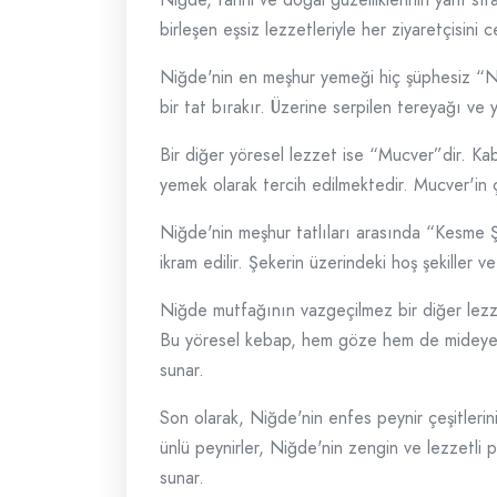
birleşen eşsiz lezzetleriyle her ziyaretçisin
Niğde'nin en meşhur yemeği hiç şüphesiz “Niğ
bir tat bırakır. Üzerine serpilen tereyağı ve
Bir diğer yöresel lezzet ise “Mucver”dir. Kab
yemek olarak tercih edilmektedir. Mucver'in çı
Niğde'nin meşhur tatlıları arasında “Kesme Şe
ikram edilir. Şekerin üzerindeki hoş şekiller 
Niğde mutfağının vazgeçilmez bir diğer lezzet
Bu yöresel kebap, hem göze hem de mideye hit
sunar.
Son olarak, Niğde'nin enfes peynir çeşitler
ünlü peynirler, Niğde'nin zengin ve lezzetli p
sunar.