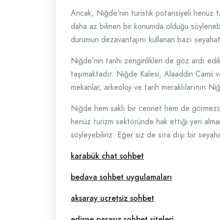
Ancak, Niğde'nin turistik potansiyeli henüz 
daha az bilinen bir konumda olduğu söyleneb
durumun dezavantajını kullanan bazı seyahat t
Niğde'nin tarihi zenginlikleri de göz ardı edi
taşımaktadır. Niğde Kalesi, Alaaddin Camii ve 
mekanlar, arkeoloji ve tarih meraklılarının Ni
Niğde hem saklı bir cennet hem de görmezden ge
henüz turizm sektöründe hak ettiği yeri alm
söyleyebiliriz. Eğer siz de sıra dışı bir seya
karabük chat sohbet
bedava sohbet uygulamaları
aksaray ucretsiz sohbet
edirne parasız sohbet siteleri