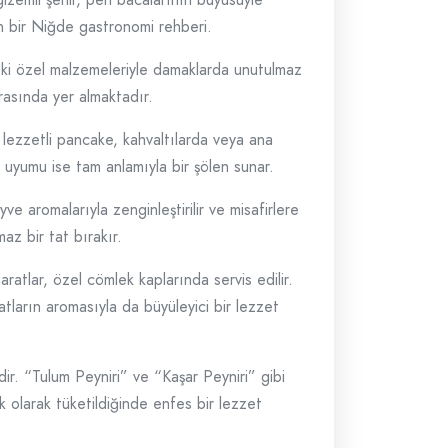
an bir Niğde gastronomi rehberi.
eki özel malzemeleriyle damaklarda unutulmaz
rasında yer almaktadır.
 lezzetli pancake, kahvaltılarda veya ana
a uyumu ise tam anlamıyla bir şölen sunar.
e aromalarıyla zenginleştirilir ve misafirlere
az bir tat bırakır.
atlar, özel cömlek kaplarında servis edilir.
ların aromasıyla da büyüleyici bir lezzet
. “Tulum Peyniri” ve “Kaşar Peyniri” gibi
ık olarak tüketildiğinde enfes bir lezzet