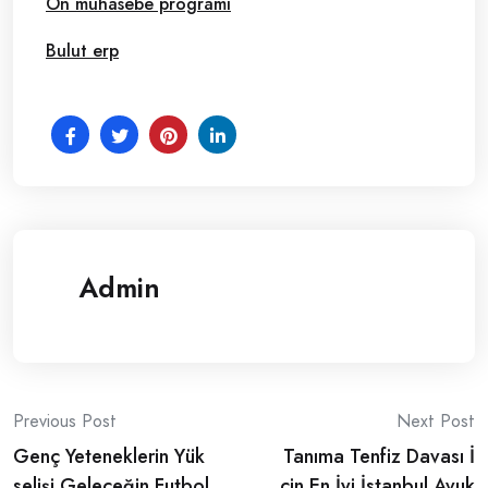
Ön muhasebe programı
Bulut erp
Admin
Post
Previous Post
Next Post
Genç Yeteneklerin Yük
Tanıma Tenfiz Davası İ
navigation
selişi Geleceğin Futbol
çin En İyi İstanbul Avuk