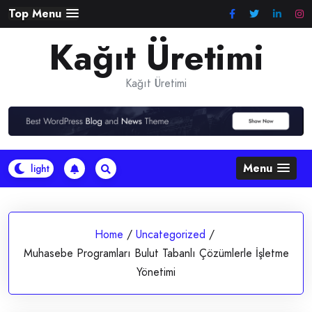
Skip
Top Menu
to
Kağıt Üretimi
content
Kağıt Üretimi
Menu
Home
/
Uncategorized
/
Muhasebe Programları Bulut Tabanlı Çözümlerle İşletme
Yönetimi