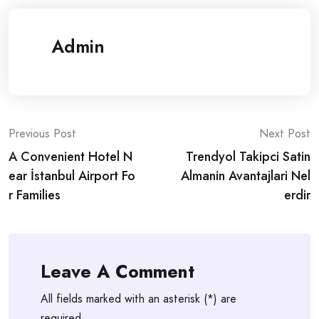
Admin
Post
Previous Post
Next Post
A Convenient Hotel N
Trendyol Takipci Satin
navigation
ear İstanbul Airport Fo
Almanin Avantajlari Nel
r Families
erdir
Leave A Comment
All fields marked with an asterisk (*) are
required