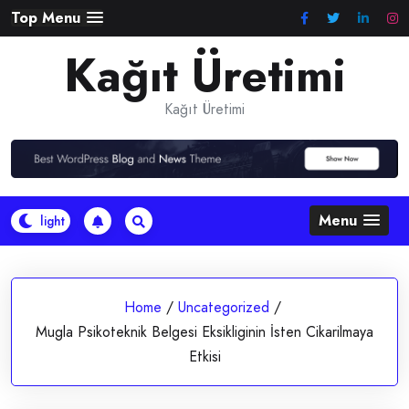
Skip
Top Menu
to
Kağıt Üretimi
content
Kağıt Üretimi
Menu
Home
/
Uncategorized
/
Mugla Psikoteknik Belgesi Eksikliginin İsten Cikarilmaya
Etkisi