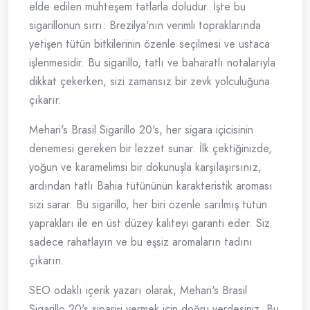
elde edilen muhteşem tatlarla doludur. İşte bu
sigarillonun sırrı: Brezilya'nın verimli topraklarında
yetişen tütün bitkilerinin özenle seçilmesi ve ustaca
işlenmesidir. Bu sigarillo, tatlı ve baharatlı notalarıyla
dikkat çekerken, sizi zamansız bir zevk yolculuğuna
çıkarır.
Mehari's Brasil Sigarillo 20's, her sigara içicisinin
denemesi gereken bir lezzet sunar. İlk çektiğinizde,
yoğun ve karamelimsi bir dokunuşla karşılaşırsınız,
ardından tatlı Bahia tütününün karakteristik aroması
sizi sarar. Bu sigarillo, her biri özenle sarılmış tütün
yaprakları ile en üst düzey kaliteyi garanti eder. Siz
sadece rahatlayın ve bu eşsiz aromaların tadını
çıkarın.
SEO odaklı içerik yazarı olarak, Mehari's Brasil
Sigarillo 20's siparişi vermek için doğru yerdesiniz. Bu