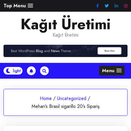
Skip
Top Menu
to
Kağıt Üretimi
content
Kağıt Üretimi
Menu
Home
/
Uncategorized
/
Mehari’s Brasil sigarillo 20’s Sipariş