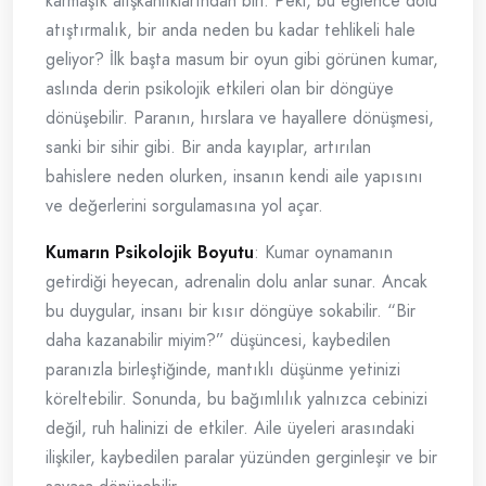
karmaşık alışkanlıklarından biri. Peki, bu eğlence dolu
atıştırmalık, bir anda neden bu kadar tehlikeli hale
geliyor? İlk başta masum bir oyun gibi görünen kumar,
aslında derin psikolojik etkileri olan bir döngüye
dönüşebilir. Paranın, hırslara ve hayallere dönüşmesi,
sanki bir sihir gibi. Bir anda kayıplar, artırılan
bahislere neden olurken, insanın kendi aile yapısını
ve değerlerini sorgulamasına yol açar.
Kumarın Psikolojik Boyutu
: Kumar oynamanın
getirdiği heyecan, adrenalin dolu anlar sunar. Ancak
bu duygular, insanı bir kısır döngüye sokabilir. “Bir
daha kazanabilir miyim?” düşüncesi, kaybedilen
paranızla birleştiğinde, mantıklı düşünme yetinizi
köreltebilir. Sonunda, bu bağımlılık yalnızca cebinizi
değil, ruh halinizi de etkiler. Aile üyeleri arasındaki
ilişkiler, kaybedilen paralar yüzünden gerginleşir ve bir