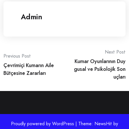
Admin
Post
Next Post
Previous Post
Kumar Oyunlarının Duy
navigation
Çevrimiçi Kumarın Aile
gusal ve Psikolojik Son
Bütçesine Zararları
uçları
Proudly powered by WordPress | Theme: NewsHit by