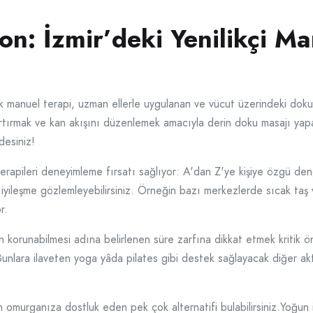
n: İzmir’deki Yenilikçi Ma
rak manuel terapi, uzman ellerle uygulanan ve vücut üzerindeki doku
i artırmak ve kan akışını düzenlemek amacıyla derin doku masajı yap
desiniz!
f terapileri deneyimleme fırsatı sağlıyor: A'dan Z'ye kişiye özgü d
iyileşme gözlemleyebilirsiniz. Örneğin bazı merkezlerde sıcak taş 
r.
inin korunabilmesi adına belirlenen süre zarfına dikkat etmek krit
Bunlara ilaveten yoga yâda pilates gibi destek sağlayacak diğer ak
en omurganıza dostluk eden pek çok alternatifi bulabilirsiniz.Yoğu