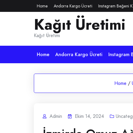
Skip
Home
Andorra Kargo Ücreti
Instagram Beğeni K
to
Kağıt Üretimi
content
Kağıt Üretimi
Home
Andorra Kargo Ücreti
Instagram B
Home
/
Admin
Ekim 14, 2024
Uncateg