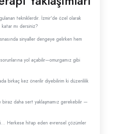
rapi Yaklaşımları
gulanan tekniklerdir. İzmir'de özel olarak
i katar mı dersiniz?
esnasında sinyaller dengeye gelirken hem
 sorunlarına yol açabilir—omurgamız gibi
a birkaç kez önerilir diyebilirim ki düzenlilik
e biraz daha sert yaklaşmamız gerekebilir —
li… Herkese hitap eden evrensel çözümler