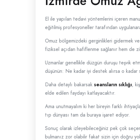
İzmirde Omuz Ağr
El ile yapılan tedavi yöntemlerini içeren manu
eğitilmiş profesyoneller tarafından uygulanar
Omuz bölgemizdeki gerginlikleri gidermek ve 
fiziksel açıdan hafiflenme sağlanır hem de zihi
Uzmanlar genellikle düzgün duruşu teşvik etm
düşünün: Ne kadar iyi destek alırsa o kadar 
Daha detaylı bakarsak
seansların sıklığı
, ki
elde edilen faydayı katlayacaktır.
Ama unutmayalım ki her bireyin farklı ihtiya
tıp dünyası tam da buraya işaret ediyor.
Sonuç olarak izleyebileceğiniz pek çok seç
bulmanız zor olabilir fakat sizin için doğru y