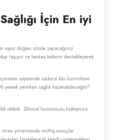
Sağlığı İçin En iyi
’in eşsiz doğası içinde yapacağınız
olup taşıyor ve herkes birbirini destekleyerek
i içermesi sayesinde sadece kilo kontrolüne
etli yemek yenirken sağlık kazanabileceğini?
ili olabilir. Zihinsel huzurunuzu bulmanıza
e stres yönetiminde müthiş sonuçlar
ıklarından faydalanarak kendi potansiyelinizi