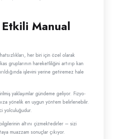
 Etkili Manual
hatsızlıkları, her biri için özel olarak
s gruplarının hareketliliğini artırıp kan
rıldığında işlevini yerine getiremez hale
irilmiş yaklaşımlar gündeme geliyor. Fizyo-
nıza yönelik en uygun yöntem belirlenebilir.
ci yolculuğudur.
lgilerinin altını çizmektedirler – sizi
rtaya muazzam sonuçlar çıkıyor.