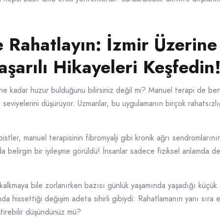
e Rahatlayın: İzmir Üzerine
şarılı Hikayeleri Keşfedin
e kadar huzur bulduğunu bilirsiniz değil mi? Manuel terapi de benz
s seviyelerini düşürüyor. Uzmanlar, bu uygulamanın birçok rahatsızl
stler, manuel terapisinin fibromyalji gibi kronik ağrı sendromlarını
a belirgin bir iyileşme görüldü! İnsanlar sadece fiziksel anlamda değ
 kalkmaya bile zorlanırken bazısı günlük yaşamında yaşadığı küçük 
nda hissettiği değişim adeta sihirli gibiydi: Rahatlamanın yanı sıra
ştirebilir düşündünüz mü?