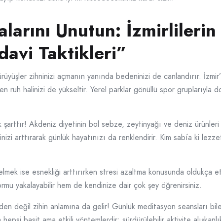
larını Unutun: İzmirlilerin 
davi Taktikleri”
üyüşler zihninizi açmanın yanında bedeninizi de canlandırır. İzmir
 ruh halinizi de yükseltir. Yerel parklar gönüllü spor gruplarıyla d
 şarttır! Akdeniz diyetinin bol sebze, zeytinyağı ve deniz ürünler
izi arttırarak günlük hayatınızı da renklendirir. Kim sabía ki lezz
elmek ise esnekliği arttırırken stresi azaltma konusunda oldukça etk
ormu yakalayabilir hem de kendinize dair çok şey öğrenirsiniz.
eden değil zihin anlamına da gelir! Günlük meditasyon seansları bil
hepsi basit ama etkili yöntemlerdir: sürdürülebilir aktivite alışkanl