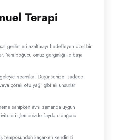
nuel Terapi
sal gerilimleri azaltmayı hedefleyen özel bir
ar. Yani boğucu omuz gerginliği ile başa
engeleyici seanslar! Düşünsenize; sadece
veya çörek otu yağı gibi ek unsurlar
ik öneme sahipken aynı zamanda uygun
tiviteleri işlemenizde fayda olduğunu
n iş temposundan kaçarken kendinizi