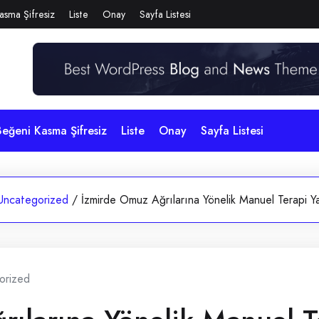
asma Şifresiz
Liste
Onay
Sayfa Listesi
eğeni Kasma Şifresiz
Liste
Onay
Sayfa Listesi
Uncategorized
/
İzmirde Omuz Ağrılarına Yönelik Manuel Terapi Ya
orized