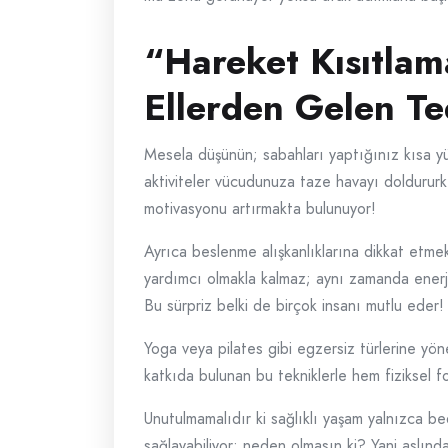
“Hareket Kısıtlama
Ellerden Gelen Te
Mesela düşünün; sabahları yaptığınız kısa yür
aktiviteler vücudunuza taze havayı doldururken
motivasyonu artırmakta bulunuyor!
Ayrıca beslenme alışkanlıklarına dikkat etmek
yardımcı olmakla kalmaz; aynı zamanda enerjin
Bu sürpriz belki de birçok insanı mutlu eder!
Yoga veya pilates gibi egzersiz türlerine yön
katkıda bulunan bu tekniklerle hem fiziksel f
Unutulmamalıdır ki sağlıklı yaşam yalnızca b
sağlayabiliyor; neden olmasın ki? Yani aslında 