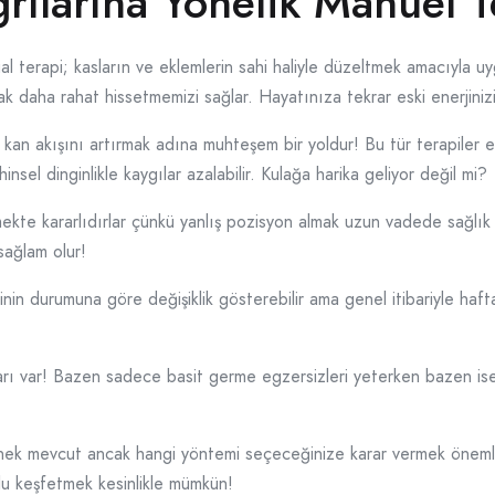
ılarına Yönelik Manuel Te
al terapi; kasların ve eklemlerin sahi haliyle düzeltmek amacıyla uy
ak daha rahat hissetmemizi sağlar. Hayatınıza tekrar eski enerjiniz
kan akışını artırmak adına muhteşem bir yoldur! Bu tür terapiler 
nsel dinginlikle kaygılar azalabilir. Kulağa harika geliyor değil mi?
ekte kararlıdırlar çünkü yanlış pozisyon almak uzun vadede sağlık
sağlam olur!
şinin durumuna göre değişiklik gösterebilir ama genel itibariyle haftad
çları var! Bazen sadece basit germe egzersizleri yeterken bazen is
enek mevcut ancak hangi yöntemi seçeceğinize karar vermek önem
olu keşfetmek kesinlikle mümkün!