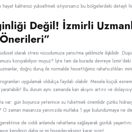
up hayat kalitenizi yükseltmek istiyorsanız bu bölgelerdeki detaylı h
nliği Değil! İzmirli Uzma
Önerileri”
çgüdüsel olarak stresi vücudumuza yansıtma şeklimizle ilişkilidir. 
uzu koruyabiliyor muyuz? İşte tam da burada devreye İzmir’deki sağ
uzmanlar, doğru duruş ile normalde hissettiğimiz rahatsızlıkları min
ogramları uygulamak oldukça faydalı olabilir. Mesela küçük esneme
k yaratabilir! Bu durum aynı zamanda kan akışını artırır ve dolayısıy
kta var: gün boyunca yeterince su tüketmek önemlidir çünkü hidra
r? O zaman masanıza yanınızda mutlaka 1 şişe bulundurmaya ne de
r gerektirse de ciddi anlamda rahatlama sağlayarak günlük yaşantın
yıp kendinizi daha iyi mi hissedeceksiniz karar sizin!