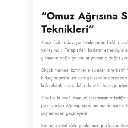
“Omuz Ağrısına So
Teknikleri”
Klasik fizik tedavi yöntemlerinden farklı ola
yaklaşımdır. Terapistler; kasların esnekliğin
çıkmanın doğal yolunu arıyorsanız doğru yer
Birçok merkezi İzmirliler'e sunulan alternati
birkaç seansta uzuvlarda hissedilir derecede 
kullanılarak süreç daha da etkili hale getiriliyo
Elbette ki evet! Manuel terapisinin etkinliğ
pozisyonları öğrenip sürdürmeniz de şarttır.
söylemeden geçmeyelim.
Sonuçta keyif dolu günlerinizi geri kazanırk