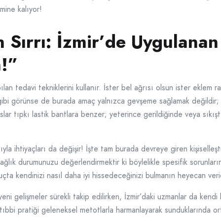
mine kalıyor!
n Sırrı: İzmir’de Uygulanan
n!”
ılan tedavi tekniklerini kullanır. İster bel ağrısı olsun ister eklem ra
j gibi görünse de burada amaç yalnızca gevşeme sağlamak değildir; ka
ar tıpkı lastik bantlara benzer; yeterince gerildiğinde veya sıkıştı
yla ihtiyaçları da değişir! İşte tam burada devreye giren kişiselleşt
sağlık durumunuzu değerlendirmektir ki böylelikle spesifik sorunları
çta kendinizi nasıl daha iyi hissedeceğinizi bulmanın heyecan veri
i gelişmeler sürekli takip edilirken, İzmir’daki uzmanlar da kendi bi
 tıbbi pratiği geleneksel metotlarla harmanlayarak sunduklarında o