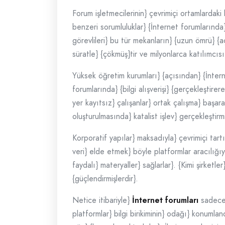
Forum işletmecilerinin} çevrimiçi ortamlardaki
benzeri sorumluluklar} {İnternet forumlarında
görevlileri} bu tür mekanların} {uzun ömrü} {a
süratle} {çökmüş}tir ve milyonlarca katılımcısı
Yüksek öğretim kurumları} {açısından} {İnterne
forumlarında} {bilgi alışverişi} {gerçekleştire
yer kayıtsız} çalışanlar} ortak çalışma} başar
oluşturulmasında} katalist işlev} gerçekleştirmi
Korporatif yapılar} maksadıyla} çevrimiçi tartı
veri} elde etmek} böyle platformlar aracılığıy
faydalı} materyaller} sağlarlar}. {Kimi şirketl
{güçlendirmişlerdir}.
Netice itibariyle}
İnternet forumları
sadece 
platformlar} bilgi birikiminin} odağı} konumla