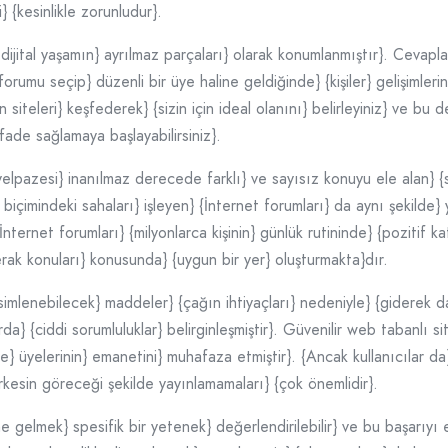
} {kesinlikle zorunludur}.
ijital yaşamın} ayrılmaz parçaları} olarak konumlanmıştır}. Cevaplar
umu seçip} düzenli bir üye haline geldiğinde} {kişiler} gelişimlerine
 siteleri} keşfederek} {sizin için ideal olanını} belirleyiniz} ve bu 
ifade sağlamaya başlayabilirsiniz}.
yelpazesi} inanılmaz derecede farklı} ve sayısız konuyu ele alan} 
 biçimindeki sahaları} işleyen} {İnternet forumları} da aynı şekilde} 
İnternet forumları} {milyonlarca kişinin} günlük rutininde} {pozitif 
erak konuları} konusunda} {uygun bir yer} oluşturmakta}dır.
isimlenebilecek} maddeler} {çağın ihtiyaçları} nedeniyle} {giderek da
rda} {ciddi sorumluluklar} belirginleşmiştir}. Güvenilir web tabanlı 
de} üyelerinin} emanetini} muhafaza etmiştir}. {Ancak kullanıcılar da} 
herkesin göreceği şekilde yayınlamamaları} {çok önemlidir}.
ine gelmek} spesifik bir yetenek} değerlendirilebilir} ve bu başarıyı