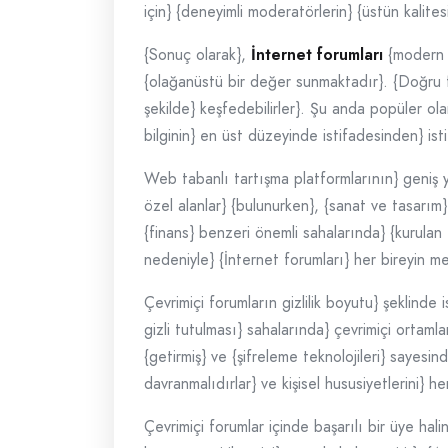
için} {deneyimli moderatörlerin} {üstün kalitesi
{Sonuç olarak},
İnternet forumları
{modern d
{olağanüstü bir değer sunmaktadır}. {Doğru for
şekilde} keşfedebilirler}. Şu anda popüler olan
bilginin} en üst düzeyinde istifadesinden} ist
Web tabanlı tartışma platformlarının} geniş 
özel alanlar} {bulunurken}, {sanat ve tasarım}
{finans} benzeri önemli sahalarında} {kurulan 
nedeniyle} {İnternet forumları} her bireyin m
Çevrimiçi forumların gizlilik boyutu} şeklinde 
gizli tutulması} sahalarında} çevrimiçi ortamla
{getirmiş} ve {şifreleme teknolojileri} sayesin
davranmalıdırlar} ve kişisel hususiyetlerini} 
Çevrimiçi forumlar içinde başarılı bir üye hal