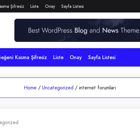
asma Şifresiz
Liste
Onay
Sayfa Listesi
eğeni Kasma Şifresiz
Liste
Onay
Sayfa Listesi
Home
/
Uncategorized
/
internet forumları
egorized