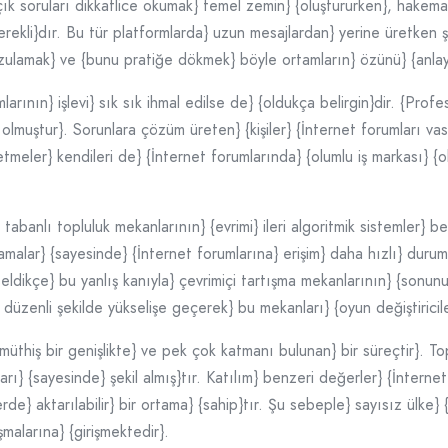
Açık soruları dikkatlice okumak} temel zemin} {oluştururken}, hakemane
erekli}dır. Bu tür platformlarda} uzun mesajlardan} yerine üretken
ulamak} ve {bunu pratiğe dökmek} böyle ortamların} özünü} {anlayan}
arının} işlevi} sık sık ihmal edilse de} {oldukça belirgin}dir. {Profe
olmuştur}. Sorunlara çözüm üreten} {kişiler} {İnternet forumları vasıta
şletmeler} kendileri de} {İnternet forumlarında} {olumlu iş markası} {
anlı topluluk mekanlarının} {evrimi} ileri algoritmik sistemler} benz
amalar} {sayesinde} {İnternet forumlarına} erişim} daha hızlı} durum
seldikçe} bu yanlış kanıyla} çevrimiçi tartışma mekanlarının} {sonunu
ı} düzenli şekilde yükselişe geçerek} bu mekanları} {oyun değiştirici
üthiş bir genişlikte} ve pek çok katmanı bulunan} bir süreçtir}. Top
arı} {sayesinde} şekil almış}tır. Katılım} benzeri değerler} {İnterne
lerde} aktarılabilir} bir ortama} {sahip}tır. Şu sebeple} sayısız ülke}
malarına} {girişmektedir}.