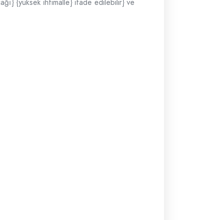
ı} {yüksek ihtimalle} ifade edilebilir} ve