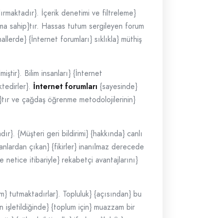
ırmaktadır}. İçerik denetimi ve filtreleme}
numa sahip}tır. Hassas tutum sergileyen forum
llerde} {İnternet forumları} sıklıkla} müthiş
ştir}. Bilim insanları} {İnternet
ktedirler}.
İnternet forumları
{sayesinde}
ış}tır ve çağdaş öğrenme metodolojilerinin}
ır}. {Müşteri geri bildirimi} {hakkında} canlı
anlardan çıkan} {fikirler} inanılmaz derecede
e netice itibariyle} rekabetçi avantajlarını}
} tutmaktadırlar}. Topluluk} {açısından} bu
n işletildiğinde} {toplum için} muazzam bir