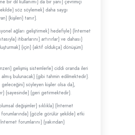
 bir dil kullanımı} da bir yanı} çevrimiçi
 şekilde} söz söylemek} daha saygı
 {kişileri} tanır}.
syonel ağları geliştirmek} hedefiyle} {İnternet
sıyla} itibarlarını} artırırlar} ve dahası}
oluşturmak} {için} {aktif oldukça} dönüşüm}
eri} gelişmiş sistemlerle} ciddi oranda ileri
 almış bulunacak} {gibi tahmin edilmektedir}.
 geleceğini} söyleyen kişiler olsa da},
ler} {sayesinde} {geri getirmektedir}.
lumsal değişimler} sıklıkla} {İnternet
t forumlarında} {gözle görülür şekilde} etki
 {İnternet forumlarını} {yakından}