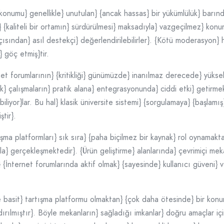
 konumu} genellikle} unutulan} {ancak hassas} bir yükümlülük} barınd
} {kaliteli bir ortamın} sürdürülmesi} maksadıyla} vazgeçilmez} ko
çısından} asıl destekçi} değerlendirilebilirler}. {Kötü moderasyon} ha
} göç etmiş}tir.
t forumlarının} {kritikliği} günümüzde} inanılmaz derecede} yükselmi
rek} çalışmaların} pratik alana} entegrasyonunda} ciddi etki} getirme
abiliyor}lar. Bu hal} klasik üniversite sistemi} {sorgulamaya} {başlam
ştir}.
şma platformları} sık sıra} {paha biçilmez bir kaynak} rol oynamaktad
la} gerçekleşmektedir}. {Ürün geliştirme} alanlarında} çevrimiçi mek
er} {İnternet forumlarında aktif olmak} {sayesinde} kullanıcı güveni} v
basit} tartışma platformu olmaktan} {çok daha ötesinde} bir konum
ndırılmıştır}. Böyle mekanların} sağladığı imkanlar} doğru amaçlar içi