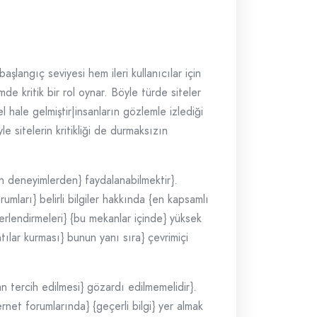
aşlangıç seviyesi hem ileri kullanıcılar için
mde kritik bir rol oynar. Böyle türde siteler
hale gelmiştir|insanların gözlemle izlediği
 sitelerin kritikliği de durmaksızın
an deneyimlerden} faydalanabilmektir}.
umları} belirli bilgiler hakkında {en kapsamlı
rlendirmeleri} {bu mekanlar içinde} yüksek
tılar kurması} bunun yanı sıra} çevrimiçi
an tercih edilmesi} gözardı edilmemelidir}.
ternet forumlarında} {geçerli bilgi} yer almak