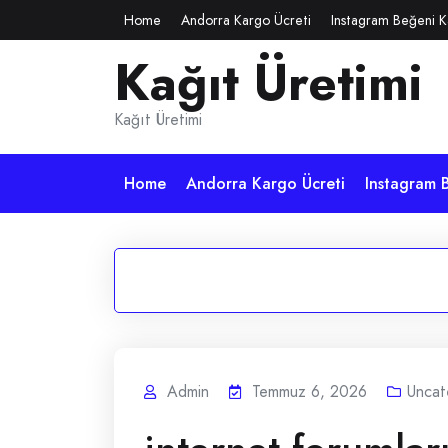
Skip
Home
Andorra Kargo Ücreti
Instagram Beğeni K
to
Kağıt Üretimi
content
Kağıt Üretimi
Home
Andorra Kargo Ücreti
Instagram B
Admin
Temmuz 6, 2026
Uncat