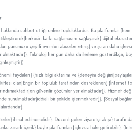
ı
r
lar hakkında sohbet ettiği online topluluklardur. Bu platformlar {hem b
ratikleştirerek|herkesin katkı sağlamasını sağlayarak} dijital ekosiste
n günümüze çeşitli evrimleri absorbe etmiş} ve şu an daha işlevsel 
 almaktadır}}. Teknoloji her gün daha da ilerleme gösterdikçe, böyle
nleşmiştir}}.
emli faydaları} {hızlı bilgi aktarımı ve {deneyim değişimi|paylaşıl
kitlesi olan|Engin bir topluluk tarafından desteklenen} {İnternet for
ındırmaktadır|en güvenilir çözümler yer almaktadır}}. Hizmet değe
mde sunulmaktadır|iddialı bir şekilde işlenmektedir}}. {Sosyal bağlan
alardandır}.
iterler} ihmal edilmemelidir}. Düzenli gelen ziyaretçi akışı} tarafınd
ünkü zararlı içerik} böyle platformları} işlevsiz hale getirebilir}. {İn