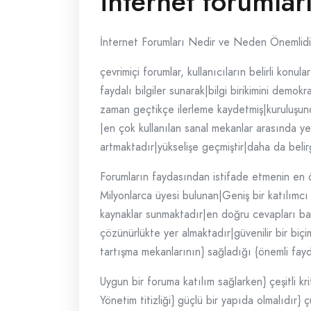
internet forumlar
İnternet Forumları Nedir ve Neden Önemlidi
çevrimiçi forumlar, kullanıcıların belirli konu
faydalı bilgiler sunarak|bilgi birikimini demok
zaman geçtikçe ilerleme kaydetmiş|kuruluşunda
|en çok kullanılan sanal mekanlar arasında yer
artmaktadır|yükselişe geçmiştir|daha da belirgi
Forumların faydasından istifade etmenin en ön
Milyonlarca üyesi bulunan|Geniş bir katılımcı 
kaynaklar sunmaktadır|en doğru cevapları bar
çözünürlükte yer almaktadır|güvenilir bir biçi
tartışma mekanlarının} sağladığı {önemli fayd
Uygun bir foruma katılım sağlarken} çeşitli kr
Yönetim titizliği} güçlü bir yapıda olmalıdır} ç