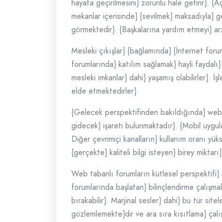
hayata geçirilmesini} zorunlu hale getirir}. {
mekanlar içerisinde} {sevilmek} maksadıyla} g
görmektedir}. {Başkalarına yardım etmeyi} arz
Mesleki çıkışlar} {bağlamında} {İnternet foruml
forumlarında} katılım sağlamak} hayli faydalı} 
mesleki imkanlar} dahi} yaşamış olabilirler}. İ
elde etmektedirler}.
{Gelecek perspektifinden bakıldığında} web tab
gidecek} işareti bulunmaktadır}. {Mobil uygul
Diğer çevrimiçi kanalların} kullanım oranı yük
{gerçekte} kaliteli bilgi isteyen} birey miktar
Web tabanlı forumların kütlesel perspektifi} m
forumlarında başlatan} bilinçlendirme çalışmal
bırakabilir}. Marjinal sesler} dahi} bu tür site
gözlemlemekte}dir ve ara sıra kısıtlama} çalış