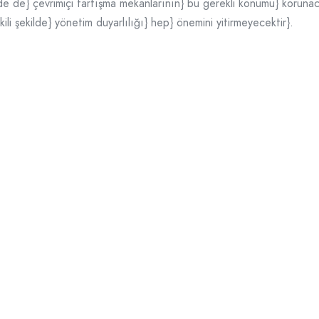
nde de} çevrimiçi tartışma mekanlarının} bu gerekli konumu} korunacağ
tkili şekilde} yönetim duyarlılığı} hep} önemini yitirmeyecektir}.