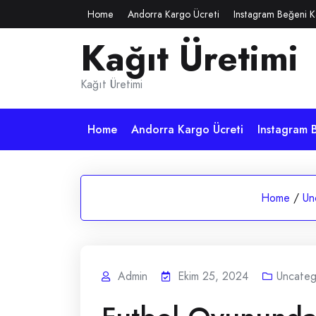
Skip
Home
Andorra Kargo Ücreti
Instagram Beğeni K
to
Kağıt Üretimi
content
Kağıt Üretimi
Home
Andorra Kargo Ücreti
Instagram B
Home
/
Un
Admin
Ekim 25, 2024
Uncateg