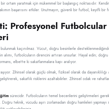
bir ortam yaratmak için mükemmel bir başlangıç noktasıdır. Kendini
kımın başarısını etkiler. Unutmayın, güvenli bir futbol, keyifli bir 
i: Profesyonel Futbolcular 
eri
 bulunmak kaçınılmaz. Vücut, doğru besinlerle desteklenmediğinde, 
in alımı, futbolcuların direncini artıran unsurlar. Hayal edin; doğr
rmans, elbette ki sakatlanmalara kapı aralıyor.
şıyor. Zihinsel olarak güçlü olmak, fiziksel olarak da dayanıklılığı 
eliştirerek, sakatlık risklerini azaltabilirler. Zihinsel odak ve rahat
ğitim
sürecidir. Futbolcuların temel becerilerini geliştirmeleri gere
r. Doğru teknik, vücudu aşırı zorlamadan doğru hamleleri yapmayı sa
ği sağlayabilirsiniz.