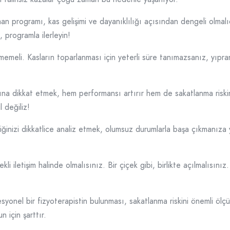
n programı, kas gelişimi ve dayanıklılığı açısından dengeli olmalı
 programla ilerleyin!
memeli. Kasların toparlanması için yeterli süre tanımazsanız, yıpra
mına dikkat etmek, hem performansı artırır hem de sakatlanma riski
 değiliz!
ktiğinizi dikkatlice analiz etmek, olumsuz durumlarla başa çıkmanıza 
li iletişim halinde olmalısınız. Bir çiçek gibi, birlikte açılmalısınız. 
esyonel bir fizyoterapistin bulunması, sakatlanma riskini önemli öl
n için şarttır.