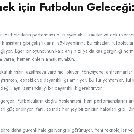
ek için Futbolun Geleceği:
yor. Futbolcuların performansını izleyen akıllı saatler ve doku sensö
asistanı gibi çalıştıklarını söyleyebilirim. Bu cihazlar, futbolcula
sağlıyor. Eğer bir oyuncunun kalp atış hızı ya da kas gerginliği norm
blem varsa, hemen önlem almak mümkün.
katlık riskini azaltmaya yardımcı oluyor. Fonksiyonel antrenmanlar, 
ıştırırken, esneklik ve dayanıklılığı artırıyor. Bu tür yöntemler, f
eğil, aynı zamanda iyi bir dayanıklılık gerektiriyor.
gerçek. Futbolcuların doğru beslenmesi, hem performanslarını artır
arı güçlendiriyor. Yani, aslında her şey bir zincirin halkaları gibi.
e daha güvenli hale geliyor gibi görünüyor. Yeni teknolojiler ve 