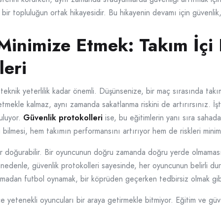
bir topluluğun ortak hikayesidir. Bu hikayenin devamı için güvenli
 Minimize Etmek: Takım İçi 
leri
teknik yeterlilik kadar önemli. Düşünsenize, bir maç sırasında takım
mekle kalmaz, aynı zamanda sakatlanma riskini de artırırsınız. İşt
uluyor.
Güvenlik protokolleri
ise, bu eğitimlerin yanı sıra sahad
ilmesi, hem takımın performansını artırıyor hem de riskleri minim
ar doğurabilir. Bir oyuncunun doğru zamanda doğru yerde olmamas
Bu nedenle, güvenlik protokolleri sayesinde, her oyuncunun belirli d
 olmadan futbol oynamak, bir köprüden geçerken tedbirsiz olmak gibidi
e yetenekli oyuncuları bir araya getirmekle bitmiyor. Eğitim ve güv