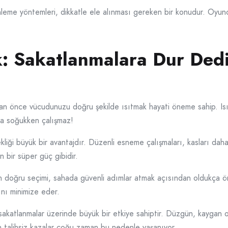
eme yöntemleri, dikkatle ele alınması gereken bir konudur. Oyuncu
: Sakatlanmalara Dur Dediğ
an önce vücudunuzu doğru şekilde ısıtmak hayati öneme sahip. Isın
aba soğukken çalışmaz!
kliği büyük bir avantajdır. Düzenli esneme çalışmaları, kasları daha 
n bir süper güç gibidir.
ın doğru seçimi, sahada güvenli adımlar atmak açısından oldukça ö
ını minimize eder.
sakatlanmalar üzerinde büyük bir etkiye sahiptir. Düzgün, kaygan
an talihsiz kazalar çoğu zaman bu nedenle yaşanıyor.