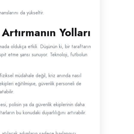
anslarını da yükseltir.
Artırmanın Yolları
mada oldukça etkili. Düşünün ki, bir taraftarın
spit etme şansı sunuyor. Teknoloji, futbolun
fiziksel müdahale değil, kriz anında nasıl
ipleri eğitilmişse, güvenlik personeli de
tabilir.
esi, polisin ya da güvenlik ekiplerinin daha
arların bu konudaki duyarlılığını artırabilir.
n atılacak adımların sadece başlangıcı.