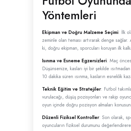
Futbol Oyununda
Yöntemleri
Ekipman ve Doğru Malzeme Seçimi
: İlk 
zeminle olan teması artırarak denge sağlar. A
ki, doğru ekipman, sporcuları koruyan ilk kalk
Isınma ve Esneme Egzersizleri
: Maç öncesi
Düşünsenize, kasları iyi bir şekilde ısıtmadan
10 dakika süren ısınma, kasların esneklik ka
Teknik Eğitim ve Stratejiler
: Futbol takıml
vurulacağı, düşüş pozisyonları ve rakip oyuncu
oyun içinde doğru pozisyon almaları konusund
Düzenli Fiziksel Kontroller
: Son olarak, sp
oyuncuların fiziksel durumunu değerlendirerek