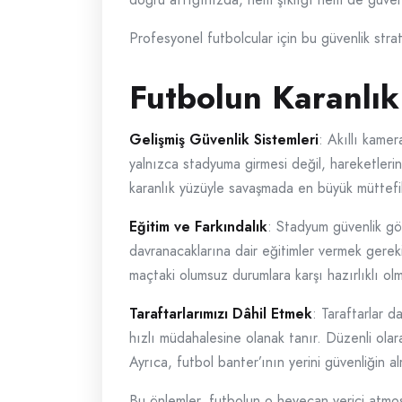
Profesyonel futbolcular için bu güvenlik stra
Futbolun Karanlık
Gelişmiş Güvenlik Sistemleri
: Akıllı kamer
yalnızca stadyuma girmesi değil, hareketlerin
karanlık yüzüyle savaşmada en büyük müttefiki
Eğitim ve Farkındalık
: Stadyum güvenlik gör
davranacaklarına dair eğitimler vermek gereki
maçtaki olumsuz durumlara karşı hazırlıklı olm
Taraftarlarımızı Dâhil Etmek
: Taraftarlar d
hızlı müdahalesine olanak tanır. Düzenli olarak
Ayrıca, futbol banter’ının yerini güvenliğin al
Bu önlemler, futbolun o heyecan verici atmos