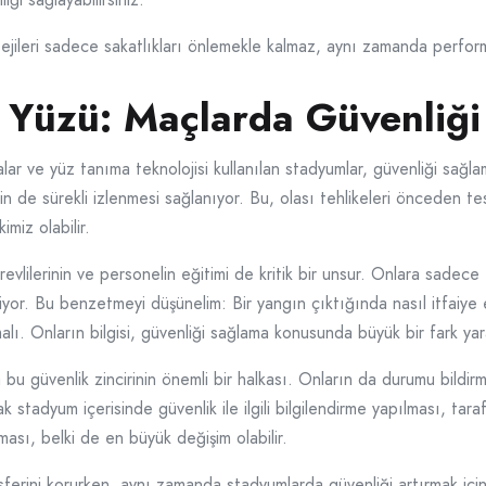
tejileri sadece sakatlıkları önlemekle kalmaz, aynı zamanda perform
 Yüzü: Maçlarda Güvenliği 
alar ve yüz tanıma teknolojisi kullanılan stadyumlar, güvenliği sağla
in de sürekli izlenmesi sağlanıyor. Bu, olası tehlikeleri önceden te
miz olabilir.
evlilerinin ve personelin eğitimi de kritik bir unsur. Onlara sadece 
yor. Bu benzetmeyi düşünelim: Bir yangın çıktığında nasıl itfaiye ek
alı. Onların bilgisi, güvenliği sağlama konusunda büyük bir fark yara
a bu güvenlik zincirinin önemli bir halkası. Onların da durumu bildirm
 stadyum içerisinde güvenlik ile ilgili bilgilendirme yapılması, taraft
ması, belki de en büyük değişim olabilir.
ferini korurken, aynı zamanda stadyumlarda güvenliği artırmak içi