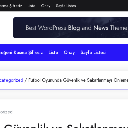
asma Şifresiz
Liste
Onay
Sayfa Listesi
eğeni Kasma Şifresiz
Liste
Onay
Sayfa Listesi
categorized
/
Futbol Oyununda Güvenlik ve Sakatlanmayı Önleme
orized