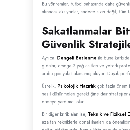
Bu yöntemler, futbol sahasında daha güvenli 
alınacak aksiyonlar, sadece sizin değil, tüm ta
Sakatlanmalar Bitt
Güvenlik Stratejil
Ayrıca,
Dengeli Beslenme
ile buna katkıda
gıdalar, omega-3 yağ asitleri ve yeterli prote
araba gibi yakıt alamamış oluyor. Düşük perfo
Üstelik,
Psikolojik Hazırlık
çok fazla önem ta
nasıl düşünmeleri gerektiğine dair stratejiler g
etmeye yardımcı olur.
Bir diğer kritik alan ise,
Teknik ve Fiziksel E
azaltan tekniklerle donatılmaları da önemlidi
doğru attığınızda, hem şıklığı hem de güvenli