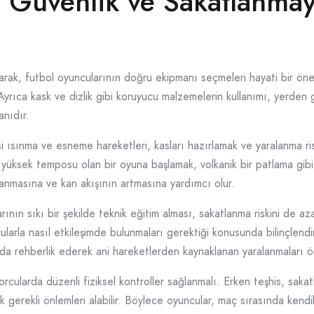
 Güvenlik ve Sakatlanma
olarak, futbol oyuncularının doğru ekipmanı seçmeleri hayati bir öne
yrıca kask ve dizlik gibi koruyucu malzemelerin kullanımı, yerden g
anıdır.
 ısınma ve esneme hareketleri, kasları hazırlamak ve yaralanma riski
 yüksek temposu olan bir oyuna başlamak, volkanik bir patlama gibi; 
zanmasına ve kan akışının artmasına yardımcı olur.
arının sıkı bir şekilde teknik eğitim alması, sakatlanma riskini de az
larla nasıl etkileşimde bulunmaları gerektiği konusunda bilinçlendi
a rehberlik ederek ani hareketlerden kaynaklanan yaralanmaları ö
orcularda düzenli fiziksel kontroller sağlanmalı. Erken teşhis, sakatl
 gerekli önlemleri alabilir. Böylece oyuncular, maç sırasında kendi