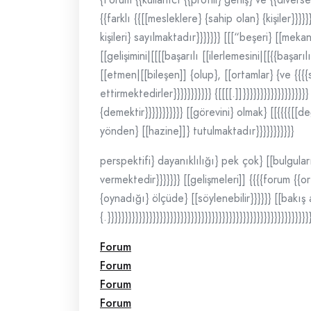
{{farklı {{[[mesleklere} {sahip olan} {kişiler}}}
kişileri} sayılmaktadır}}}}}}} [[[“beşeri} [[meka
[[gelişimini|[[[[başarılı [[ilerlemesini|[[{{baş
[[etmen|[[bileşen]] {olup}, [[ortamlar} {ve {{
ettirmektedirler}}}}}}}}}}} {[[[[.]]}}}}}}}}}}}}
{demektir}}}}}}}}}}} [[görevini} olmak} [[{{{{[[değ
yönden} [[hazine]]} tutulmaktadır}}}}}}}}}}}
perspektifi} dayanıklılığı} pek çok} [[bulguları
vermektedir}}}}}}} [[gelişmeleri]] {{{{forum {{
{oynadığı} ölçüde} [[söylenebilir}}}}}} [[bakış a
{.}}}}}}}}}}}}}}}}}}}}}}}}}}}}}}}}}}}}}}}}}}}}}}}}}}}}}}}}}}
Forum
Forum
Forum
Forum