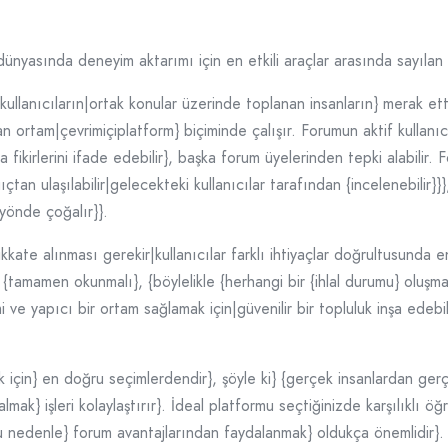
ünyasında deneyim aktarımı için en etkili araçlar arasında sayılan k
ullanıcıların|ortak konular üzerinde toplanan insanların} merak etti
n ortam|çevrimiçiplatform} biçiminde çalışır. Forumun aktif kullanıcıl
yla fikirlerini ifade edebilir}, başka forum üyelerinden tepki alabilir.
çtan ulaşılabilir|gelecekteki kullanıcılar tarafından {incelenebilir}
yönde çoğalır}}.
ate alınması gerekir|kullanıcılar farklı ihtiyaçlar doğrultusunda e
} {tamamen okunmalı}, {böylelikle {herhangi bir {ihlal durumu} oluşma
e yapıcı bir ortam sağlamak için|güvenilir bir topluluk inşa edebilme
k için} en doğru seçimlerdendir}, şöyle ki} {gerçek insanlardan ge
ak} işleri kolaylaştırır}. İdeal platformu seçtiğinizde karşılıklı 
 {Bu nedenle} forum avantajlarından faydalanmak} oldukça önemlidir}.