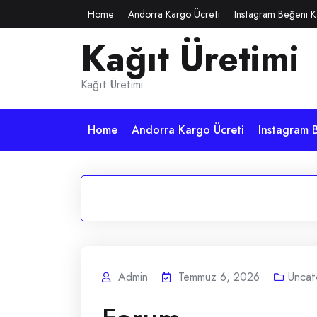
Skip
Home
Andorra Kargo Ücreti
Instagram Beğeni K
to
Kağıt Üretimi
content
Kağıt Üretimi
Home
Andorra Kargo Ücreti
Instagram B
Admin
Temmuz 6, 2026
Uncat