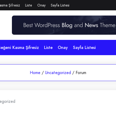
asma Şifresiz
Liste
Onay
Sayfa Listesi
eğeni Kasma Şifresiz
Liste
Onay
Sayfa Listesi
Home
/
Uncategorized
/
Forum
egorized