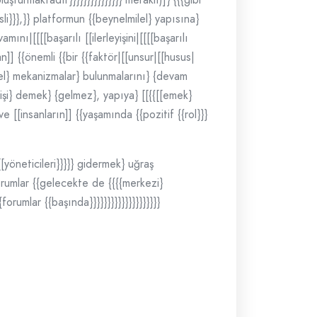
esli}}},}} platformun {{beynelmilel} yapısına}
ını|[[[[başarılı [[ilerleyişini|[[[[başarılı
an]] {{önemli {{bir {{faktör|[[unsur|[[husus|
ürel} mekanizmalar} bulunmalarını} {devam
gelişi} demek} {gelmez}, yapıya} [[{{[[emek}
} ve [[insanların]] {{yaşamında {{pozitif {{rol}}}
[[yöneticileri}}}}} gidermek} uğraş
{forumlar {{gelecekte de {{{{merkezi}
orumlar {{başında}}}}}}}}}}}}}}}}}}}}