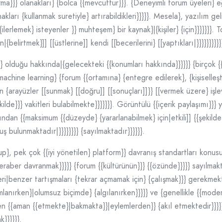
}}} olanakları} {bolca {{mevcuttur}}}. {Deneyimli forum üyeleri} eğit
nakları {kullanmak suretiyle} artırabildikleri}}}}}. Mesela}, yazılım ge
erlemek} isteyenler }} muhteşem} bir kaynak}|{kişiler} {için}}}}}}}. To
elirtmek}]] [[üstlerine]] kendi [[becerilerini} [[yaptıkları|}}}}}}}}}}}}}
} olduğu hakkında|{gelecekteki {{konumları hakkında}}}}}} {birçok {{
chine learning} {forum {{ortamına} {entegre edilerek}, {kişiselleştir
 {arayüzler [[sunmak} [[doğru]] [[sonuçları]]}} [[vermek üzere} işlev
kilde}}} vakitleri bulabilmekte}}}}}}}. Görüntülü {{içerik paylaşımı}}} 
larından {{maksimum {{düzeyde} {yararlanabilmek} için|etkili]] {{şekild
uş bulunmaktadır|}}}}}}}} {sayılmaktadır}}}}}}.
{olup}, pek çok {{iyi yönetilen} platform}} davranış standartları konus
raber davranmak}}}}} {forum {{kültürünün}}} {{özünde}}}}} sayılmaktad
leri|benzer tartışmaları {tekrar açmamak için} {çalışmak}}} gerekmekte
amlanırken}|olumsuz biçimde} {algılanırken}}}}} ve {genellikle {{mode
en {{aman {{etmekte}|bakmakta}}|eylemlerden}} {akıl etmektedir}}}}},
k}}}}}}.