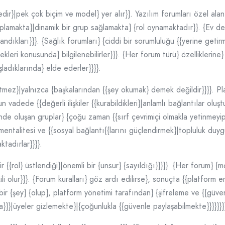
edir}|pek çok biçim ve model} yer alır}}. Yazılım forumları özel alan
oplamakta}|dinamik bir grup sağlamakta} {rol oynamaktadır}}. {Ev de
landıkları}}}. {Sağlık forumları} {ciddi bir sorumluluğu {{yerine geti
ekleri konusunda} bilgilenebilirler}}}. {Her forum türü} özelliklerine
ladıklarında} elde ederler}}}}.
bitmez}|yalnızca {başkalarından {{şey okumak} demek değildir}}}}. Pla
un vadede {{değerli ilişkiler {{kurabildikleri}|anlamlı bağlantılar oluş
sinde oluşan gruplar} {çoğu zaman {{sırf çevrimiçi olmakla yetinmey
m mentalitesi ve {{sosyal bağlantı{{larını güçlendirmek}|topluluk duy
ktadırlar}}}}.
ir {{rol} üstlendiği}|önemli bir {unsur} {sayıldığı}}}}}. {Her forum} {
li olur}}}. {Forum kuralları} göz ardı edilirse}, sonuçta {{platform eri
r {şey} {olup}, platform yönetimi tarafından} {şifreleme ve {{güven
a}}}|üyeler gizlemekte}|{çoğunlukla {{güvenle paylaşabilmekte}}}}}}}}}