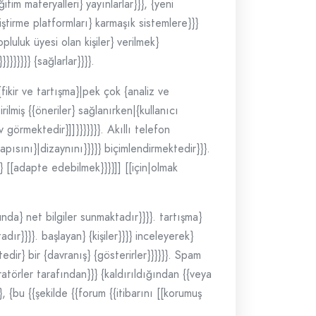
im materyalleri} yayınlarlar}}}, {yeni
liştirme platformları} karmaşık sistemlere}}}
pluluk üyesi olan kişiler} verilmek}
}}}}}} {sağlarlar}}}}.
fikir ve tartışma}|pek çok {analiz ve
ilmiş {{öneriler} sağlanırken|{kullanıcı
 görmektedir}]]}}}}}}}. Akıllı telefon
yapısını}|dizaynını}}}}} biçimlendirmektedir}}}.
e} [[adapte edebilmek}}}}]] [[için|olmak
unda} net bilgiler sunmaktadır}}}}. tartışma}
ır}}}}. başlayan} {kişiler}}}} inceleyerek}
dir} bir {davranış} {gösterirler}}}}}}. Spam
ratörler tarafından}}} {kaldırıldığından {{veya
 {bu {{şekilde {{forum {{itibarını [[korumuş