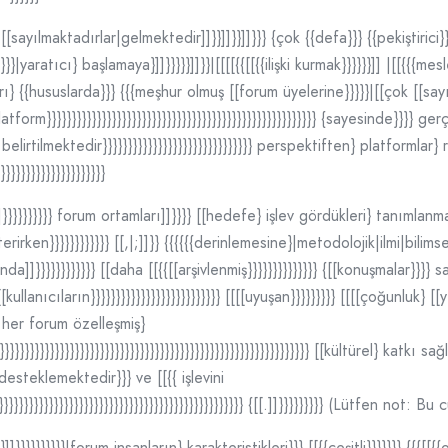
sayılmaktadırlar|gelmektedir]]}}]]}}]]}}} {çok {{defa}}} {{pekiştirici}}} 
|yaratıcı} başlamaya}]]}}}}}]]}}|[[[[{{[[{{ilişki kurmak}}}}}}]] |[[{{{mes
rı} {{hususlarda}}} {{{meşhur olmuş [[forum üyelerine}}}}}|[[çok [[sayıda
form}}}}}}}}}}}}}}}}}}}}}}}}}}}}}}}}}}}}}}}}}}}}}}}}}}}}}} {sayesinde}}}} ger
belirtilmektedir}}}}}}}}}}}}}}}}}}}}}}}}}}}}}} perspektiften} platformla
}}}}}}}}}}}}}}}}}}
]]}}}}}}}}}} forum ortamları]]}}}} [[hedefe} işlev gördükleri} tanımlanm
erirken}}}}}}}}}}}} [[,|;]]}} {{{{{{derinlemesine}|metodolojik|ilmi|bilimse
nda]]}}}}}}}}}}}} [[daha [[{{[[arşivlenmiş}}}}}}}}}}}}}} {[[konuşmalar}}}
[kullanıcıların}}}}}}}}}}}}}}}}}}}}}}}}}} [[[[uyuşan}}}}}}}}} [[[[çoğunluk} [
 her forum özelleşmiş}
}}}}}}}}}}}}}}}}}}}}}}}}}}}}}}}}}}}}}}}}}}}}}}}}}}}}}}}}}}}}}}}}} [[kültürel} katkı
} desteklemektedir}}} ve [[{{ işlevini
}}}}}}}}}}}}}}}}}}}}}}}}}}}}}}}}}}}}}}}}}}}}}}}}}}}} {[[.]]}}}}}}}}} (Lütfen 
]}}}}}}}}}}|forum insanların} karakteristikleri}}} [[{{çeşitli}}}}}}} {{{[[{{