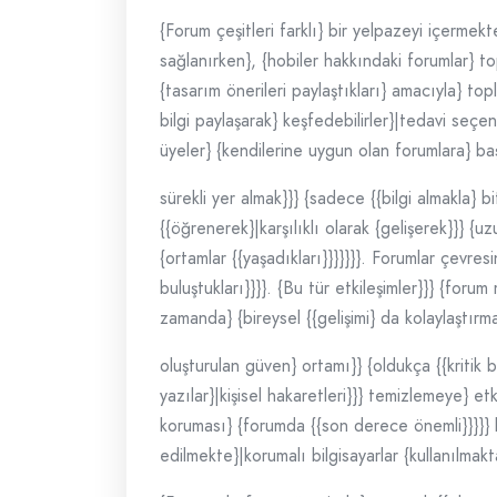
{Forum çeşitleri farklı} bir yelpazeyi içermekt
sağlanırken}, {hobiler hakkındaki forumlar} t
{tasarım önerileri paylaştıkları} amacıyla} top
bilgi paylaşarak} keşfedebilirler}|tedavi seçen
üyeler} {kendilerine uygun olan forumlara} baş
sürekli yer almak}}} {sadece {{bilgi almakla} 
{{öğrenerek}|karşılıklı olarak {gelişerek}}} {uz
{ortamlar {{yaşadıkları}}}}}}}. Forumlar çevre
buluştukları}}}}. {Bu tür etkileşimler}}} {foru
zamanda} {bireysel {{gelişimi} da kolaylaştırma
oluşturulan güven} ortamı}} {oldukça {{kritik b
yazılar}|kişisel hakaretleri}}} temizlemeye} etki
koruması} {forumda {{son derece önemli}}}}} bi
edilmekte}|korumalı bilgisayarlar {kullanılmakt