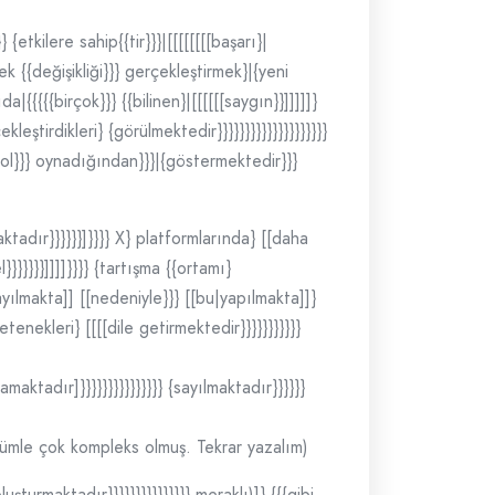
{etkilere sahip{{tir}}}|[[[[[[[[başarı}|
lek {{değişikliği}}} gerçekleştirmek}|{yeni
|{{{{{birçok}}} {{bilinen}|[[[[[[saygın}}]]]]]}
çekleştirdikleri} {görülmektedir}}}}}}}}}}}}}}}}}}}}
r} rol}}} oynadığından}}}|{göstermektedir}}}
aktadır}}}}}}]}}}} X} platformlarında} [[daha
l}}}}}}}]]]]}}}} {tartışma {{ortamı}
} sayılmakta]] [[nedeniyle}}} [[bu|yapılmakta]]}
[yetenekleri} [[[[dile getirmektedir}}}}}}}}}}}
 sağlamaktadır]}}}}}}}}}}}}}}} {sayılmaktadır}}}}}}
not: Bu cümle çok kompleks olmuş. Tekrar yazalım)
oluşturmaktadır}}}}}}}}}}}}}}} meraklı)]} {{{gibi