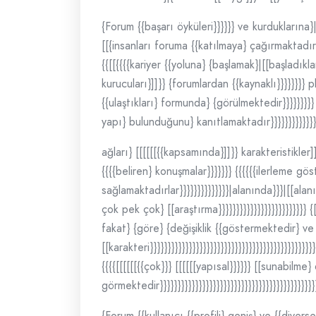
{Forum {{başarı öyküleri}}}}}} ve kurduklarına}|[[
[[{insanları foruma {{katılmaya} çağırmaktadır}}}
{{[[{{{{kariyer {{yoluna} {başlamak}|[[başladıkla
kurucuları}]]}} {forumlardan {{kaynaklı}}}}}}}} plat
{{ulaştıkları} formunda} {görülmektedir}}}}}}}}} 
yapı} bulunduğunu} kanıtlamaktadır}}}}}}}}}}}}}}}}
ağları} [[[[[[{{kapsamında}]]}} karakteristikler
{{{{beliren} konuşmalar}}}}}}} {{{{{{ilerleme göst
sağlamaktadırlar}}}}}}}}}}}}}}|alanında}}}|[[alanı
çok pek çok} [[araştırma}}}}}}}}}}}}}}}}}}}}}}}}} {[
fakat} {göre} {değişiklik {{göstermektedir} ve
[[karakteri}}}}}}}}}}}}}}}}}}}}}}}}}}}}}}}}}}}}}}}}}}}}
{{{{[[[[[[{{çok}}} [[[[[[yapısal}}}}}} [[sunabilme
görmektedir}}}}}}}}}}}}}}}}}}}}}}}}}}}}}}}}}}}}}}}}}
{Forum {{kullanıcı {{profili} geniş} ve {{diverse}]