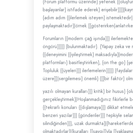
{Forum platformu üzerinde} yetenek {{oluşturma
başlayanlar} istifade ederek} erişebilir}}}}|kay
{adım adım {{ilerlemek isteyen} istemektedir|{il
paylaşmaktadır}|örnek [[gösterirken|anlatırken|{b
Forumların {{modern çağ işında}}} ilerlemekte
öngörü}}}}} {bulunmaktadır}. {Yapay zeka ve ma
{{deneyimini {{iyileştirmek} maksadıyla}|modern
platformları} basitleştirirken}, {on the go} {şe
Topluluk {{üyeleri}}} ilerlemelerin}}}}} {fayda
üzere]]|sergilemesi} önemli} {[[bir faktör} olm
yazılı olmayan kuralları}}} kritik} bir husus} 
gerçekleştirmek}|Hoşlanmadığınız fikirlerle be
{{tekrarlı konuları {{dışlamaya}}} dikkat etme
benzeri yazılar}}} {gönderiler}}} tepkiyle sel
silindiğinden}}}, uzak durmakta}|{hareketlerd
olmaktadırlar}|{kuralları [[saygı]]yla [[yaklaşma