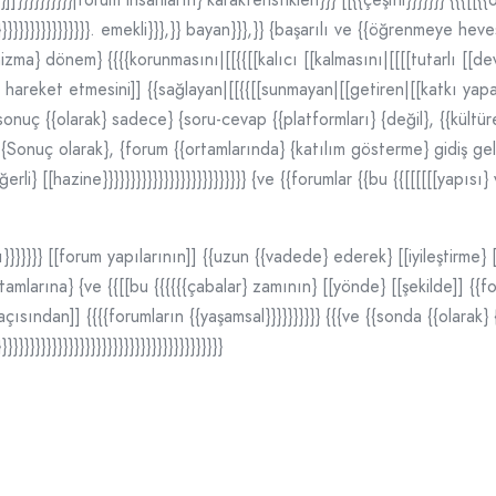
}}}}}}}}}}}}}}}}}}}. emekli}}},}} bayan}}},}} {başarılı ve {{öğrenmeye hev
nizma} dönem} {{{{korunmasını|[[{{[[kalıcı [[kalmasını|[[[[tutarlı [[devam
arılı hareket etmesini]] {{sağlayan|[[{{[[sunmayan|[[getiren|[[katkı yap
{{sonuç {{olarak} sadece} {soru-cevap {{platformları} {değil}, {{kült
}}}}}}} {Sonuç olarak}, {forum {{ortamlarında} {katılım gösterme} gidiş 
erli} [[hazine}}}}}}}}}}}}}}}}}}}}}}}}}} {ve {{forumlar {{bu {{[[[[[[yapısı
}}}}}}} [[forum yapılarının]] {{uzun {{vadede} ederek} [[iyileştirme} 
ortamlarına} {ve {{[[bu {{{{{{çabalar} zamının} [[yönde} [[şekilde]] {
çısından]] {{{{forumların {{yaşamsal}}}}}}}}}} {{{ve {{sonda {{olarak} {f
}}}}}}}}}}}}}}}}}}}}}}}}}}}}}}}}}}}}}}}}}