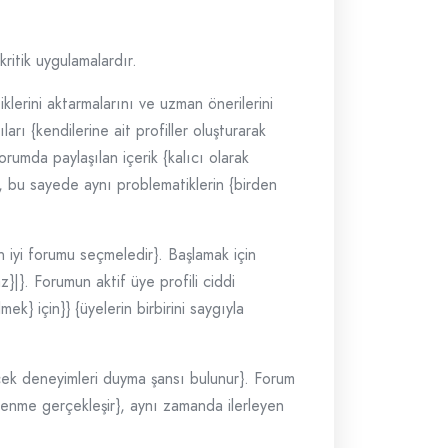
ritik uygulamalardır.
klerini aktarmalarını ve uzman önerilerini
arı {kendilerine ait profiller oluşturarak
 Forumda paylaşılan içerik {kalıcı olarak
}}, bu sayede aynı problematiklerin {birden
n iyi forumu seçmeledir}. Başlamak için
z}|}. Forumun aktif üye profili ciddi
k} için}} {üyelerin birbirini saygıyla
rçek deneyimleri duyma şansı bulunur}. Forum
öğrenme gerçekleşir}, aynı zamanda ilerleyen