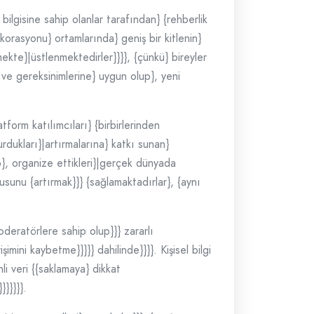
 bilgisine sahip olanlar tarafından} {rehberlik
korasyonu} ortamlarında} geniş bir kitlenin}
rmekte}|üstlenmektedirler}}}}, {çünkü} bireyler
} ve gereksinimlerine} uygun olup}, yeni
tform katılımcıları} {birbirlerinden
turdukları}|artırmalarına} katkı sunan}
ip}, organize ettikleri}|gerçek dünyada
gusunu {artırmak}}} {sağlamaktadırlar}, {aynı
moderatörlere sahip olup}}} zararlı
şimini kaybetme}}}}} dahilinde}}}}. Kişisel bilgi
li veri {{saklamaya} dikkat
}}}}}.