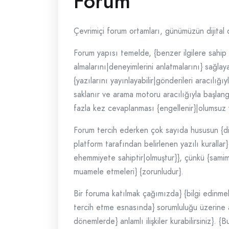
Forum
Çevrimiçi forum ortamları, günümüzün dijital d
Forum yapısı temelde, {benzer ilgilere sahip k
almalarını|deneyimlerini anlatmalarını} sağlaya
{yazılarını yayınlayabilir|gönderileri aracılığı
saklanır ve arama motoru aracılığıyla başlangı
fazla kez cevaplanması {engellenir}|olumsuz 
Forum tercih ederken çok sayıda hususun {dikk
platform tarafından belirlenen yazılı kurallar
ehemmiyete sahiptir|olmuştur}}, çünkü {samimi v
muamele etmeleri} {zorunludur}.
Bir foruma katılmak çağımızda} {bilgi edinme
tercih etme esnasında} sorumluluğu üzerine alm
dönemlerde} anlamlı ilişkiler kurabilirsiniz}.