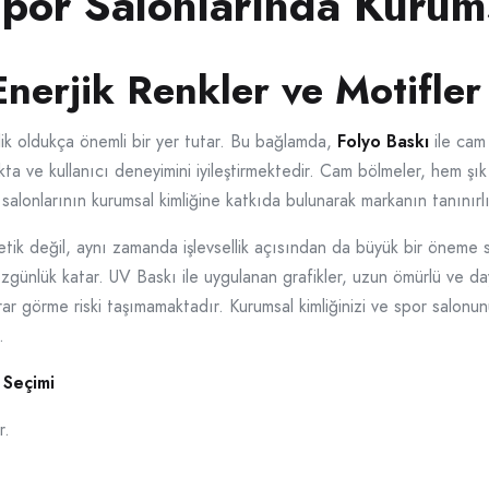
 Spor Salonlarında Kurum
erjik Renkler ve Motifler
ik oldukça önemli bir yer tutar. Bu bağlamda,
Folyo Baskı
ile cam
kta ve kullanıcı deneyimini iyileştirmektedir. Cam bölmeler, hem 
 salonlarının kurumsal kimliğine katkıda bulunarak markanın tanınırl
tik değil, aynı zamanda işlevsellik açısından da büyük bir öneme s
 özgünlük katar. UV Baskı ile uygulanan grafikler, uzun ömürlü ve 
rar görme riski taşımamaktadır. Kurumsal kimliğinizi ve spor salonu
.
 Seçimi
r.