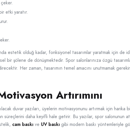
 çeker.
ir etki yaratır.
urur.
çeker.
rında estetik olduğ kadar, fonksiyonel tasarımlar yaratmak için de id
örsel bir şölene de dönüşmektedir. Spor salonlarınıza özgü tasarıml
direcektir. Her zaman, tasarımın temel amacını unutmamak gerekir:
Motivasyon Artırımını
lacak duvar yazıları, üyelerin motivasyonunu artırmak için harika b
 süreçlerini daha keyifli hale getirir. Bu yazılar, spor salonunun atm
stelik,
cam baskı
ve
UV baskı
gibi modern baskı yöntemleriyle görs