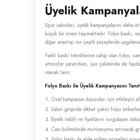
Üyelik Kampanyala
Spor salonları, üyelik kampanyalarını daha etk
büyük bir önem taşımaktadır. Folyo baskı, est
diğer avantajı ise çeşitli yüzeylerde uygulana
Farklı baskı tekniklerine sahip olan folyo, c
atmosfer yaratırken, üye çekiminde de faydal
olanak tanır.
Folyo Baskı ile Üyelik Kampanyasını Tanı
Özel kampanya duyuruları için etkileyici afi
Salon girişinde dikkat çekici folyo etiketler
Üyelik teklifi ve fiyatlarını vurgulayan dek
Cam bölmelerde motivasyonu artıracak gra
Folyo baskı ile elde edilen görselleri sos