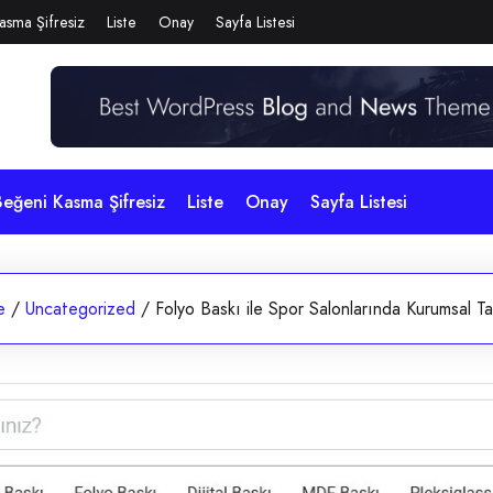
asma Şifresiz
Liste
Onay
Sayfa Listesi
eğeni Kasma Şifresiz
Liste
Onay
Sayfa Listesi
e
/
Uncategorized
/
Folyo Baskı ile Spor Salonlarında Kurumsal T