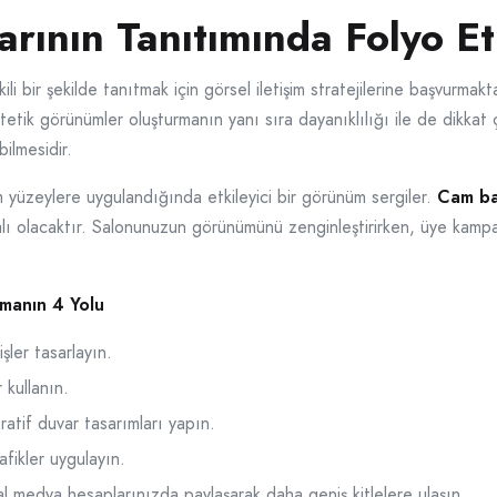
rının Tanıtımında Folyo Et
ili bir şekilde tanıtmak için görsel iletişim stratejilerine başvurma
etik görünümler oluşturmanın yanı sıra dayanıklılığı ile de dikkat 
bilmesidir.
am yüzeylere uygulandığında etkileyici bir görünüm sergiler.
Cam ba
ı olacaktır. Salonunuzun görünümünü zenginleştirirken, üye kampan
tmanın 4 Yolu
şler tasarlayın.
 kullanın.
oratif duvar tasarımları yapın.
fikler uygulayın.
yal medya hesaplarınızda paylaşarak daha geniş kitlelere ulaşın.