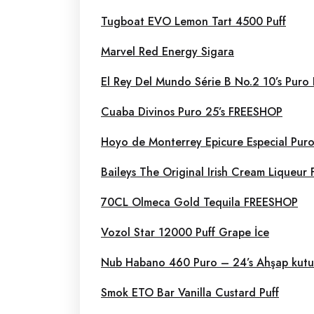
Tugboat EVO Lemon Tart 4500 Puff
Marvel Red Energy Sigara
El Rey Del Mundo Série B No.2 10’s Pur
Cuaba Divinos Puro 25’s FREESHOP
Hoyo de Monterrey Epicure Especial Pur
Baileys The Original Irish Cream Liqueu
70CL Olmeca Gold Tequila FREESHOP
Vozol Star 12000 Puff Grape İce
Nub Habano 460 Puro – 24’s Ahşap kutu
Smok ETO Bar Vanilla Custard Puff