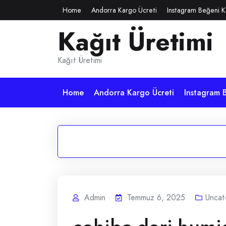
Skip
Home
Andorra Kargo Ücreti
Instagram Beğeni K
to
Kağıt Üretimi
content
Kağıt Üretimi
Home
Andorra Kargo Ücreti
Instagram B
Admin
Temmuz 6, 2025
Uncat