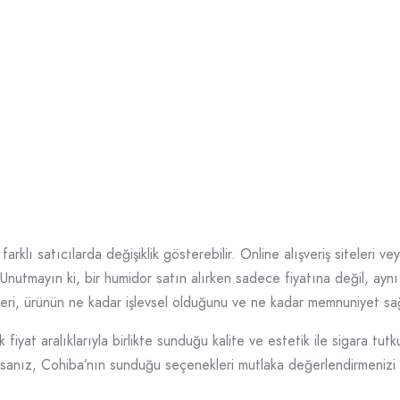
 farklı satıcılarda değişiklik gösterebilir. Online alışveriş siteleri v
siniz. Unutmayın ki, bir humidor satın alırken sadece fiyatına değil, a
leri, ürünün ne kadar işlevsel olduğunu ve ne kadar memnuniyet sağ
fiyat aralıklarıyla birlikte sunduğu kalite ve estetik ile sigara tutk
daysanız, Cohiba’nın sunduğu seçenekleri mutlaka değerlendirmenizi 