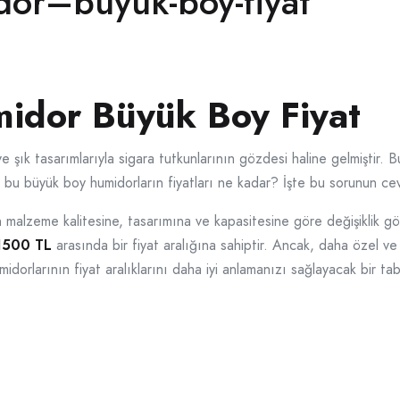
dor–buyuk-boy-fiyat
idor Büyük Boy Fiyat
e şık tasarımlarıyla sigara tutkunlarının gözdesi haline gelmiştir. Bu
i, bu büyük boy humidorların fiyatları ne kadar? İşte bu sorunun ce
lan malzeme kalitesine, tasarımına ve kapasitesine göre değişiklik 
1500 TL
arasında bir fiyat aralığına sahiptir. Ancak, daha özel ve 
dorlarının fiyat aralıklarını daha iyi anlamanızı sağlayacak bir tabl