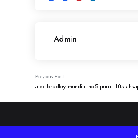
Admin
Post
Previous Post
alec-bradley-mundial-no5-puro–10s-ahsap
navigation