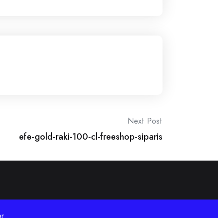
Next Post
efe-gold-raki-100-cl-freeshop-siparis
r