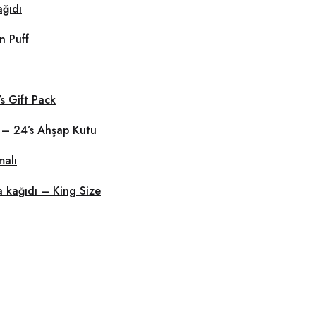
ağıdı
 Puff
s Gift Pack
 – 24’s Ahşap Kutu
alı
 kağıdı – King Size