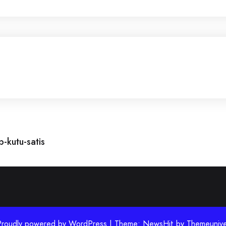
-kutu-satis
Proudly powered by WordPress | Theme: NewsHit by
Themeunive