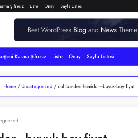
asma Şifresiz
Liste
Onay
Sayfa Listesi
eğeni Kasma Şifresiz
Liste
Onay
Sayfa Listesi
Home
/
Uncategorized
/
cohiba-deri-humidor–buyuk-boy-fiyat
egorized