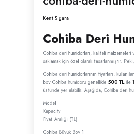
cohiba-deri-humi
Kent Sigara
Cohiba Deri Hum
Cohiba deri humidorları, kaliteli malzemeleri v
saklamak için özel olarak tasarlanmıştır. Pek
Cohiba deri humidorlarının fiyatları, kullanı
boy Cohiba humidoru genellikle
500 TL
ile
üstünde yer alabilir. Aşağıda, Cohiba deri humi
Model
Kapacity
Fiyat Aralığı (TL)
Cohiba Büyük Boy 1