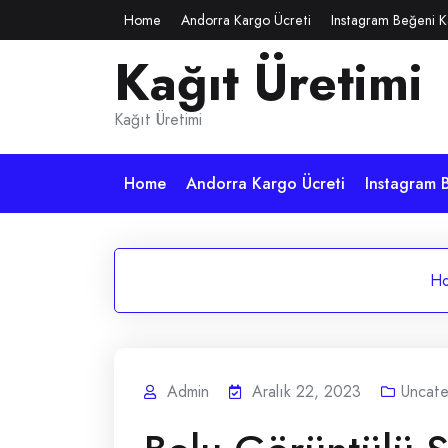
Skip
Home
Andorra Kargo Ücreti
Instagram Beğeni K
to
Kağıt Üretimi
content
Kağıt Üretimi
Home
Andorra Kargo Ücreti
Instagram B
H
Admin
Aralık 22, 2023
Uncate