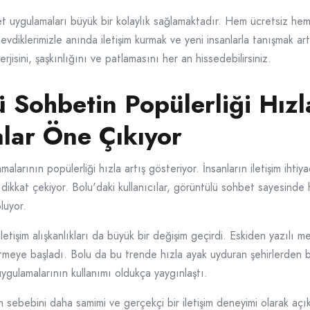
et uygulamaları büyük bir kolaylık sağlamaktadır. Hem ücretsiz hem
evdiklerimizle anında iletişim kurmak ve yeni insanlarla tanışmak ar
jisini, şaşkınlığını ve patlamasını her an hissedebilirsiniz.
 Sohbetin Popülerliği Hızl
lar Öne Çıkıyor
arının popülerliği hızla artış gösteriyor. İnsanların iletişim ihtiyaç
 dikkat çekiyor. Bolu'daki kullanıcılar, görüntülü sohbet sayesinde
luyor.
letişim alışkanlıkları da büyük bir değişim geçirdi. Eskiden yazılı 
h etmeye başladı. Bolu da bu trende hızla ayak uyduran şehirlerden b
gulamalarının kullanımı oldukça yaygınlaştı.
n sebebini daha samimi ve gerçekçi bir iletişim deneyimi olarak açık