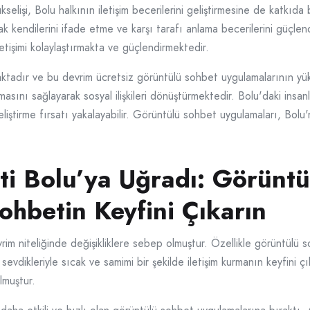
elişi, Bolu halkının iletişim becerilerini geliştirmesine de katkıda
rak kendilerini ifade etme ve karşı tarafı anlama becerilerini güçl
letişimi kolaylaştırmakta ve güçlendirmektedir.
maktadır ve bu devrim ücretsiz görüntülü sohbet uygulamalarının yük
kurmasını sağlayarak sosyal ilişkileri dönüştürmektedir. Bolu'daki insan
i geliştirme fırsatı yakalayabilir. Görüntülü sohbet uygulamaları, Bol
ti Bolu’ya Uğradı: Görünt
ohbetin Keyfini Çıkarın
evrim niteliğinde değişikliklere sebep olmuştur. Özellikle görüntülü
 sevdikleriyle sıcak ve samimi bir şekilde iletişim kurmanın keyfini 
lmuştur.