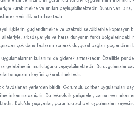
daha etkili ve hızlı olan görüntülü sohbet uygulamalarına bıraktı. A
iletişim kurabilmekte ve anıları paylaşabilmektedir. Bunun yanı sıra
lerek verimlilik artırılmaktadır.
yal ilişkilerini güçlendirmekte ve uzaktaki sevdikleriyle kopmayan 
ileleriyle, arkadaşlarıyla ve hatta dünyanın farklı bölgelerindeki in
uşmadan çok daha fazlasını sunarak duygusal bağları güçlendiren bi
t uygulamalarının kullanımı da giderek artmaktadır. Özellikle pand
araya gelebilmenin mutluluğunu yaşayabilmektedir. Bu uygulamalar s
arla tanışmanın keyfini çıkarabilmektedir.
çok faydalanan yerlerden biridir. Görüntülü sohbet uygulamaları sa
abilme imkanına sahiptir. Bu teknolojik gelişmeler, zaman ve mekan en
ırmaktadır. Bolu'da yaşayanlar, görüntülü sohbet uygulamaları saye