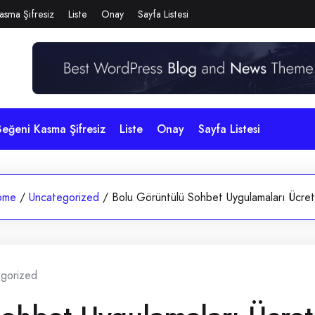
asma Şifresiz
Liste
Onay
Sayfa Listesi
eğeni Kasma Şifresiz
Liste
Onay
Sayfa Listesi
ome
/
Uncategorized
/
Bolu Görüntülü Sohbet Uygulamaları Ücret
gorized