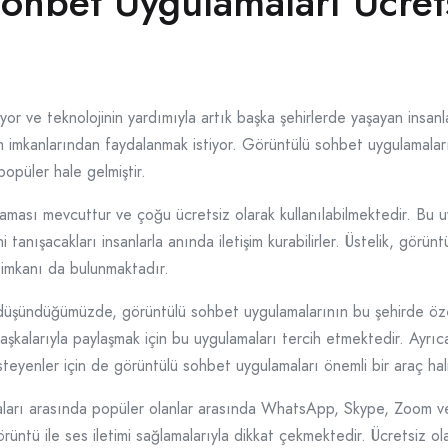
ohbet Uygulamaları Ücret
işiyor ve teknolojinin yardımıyla artık başka şehirlerde yaşayan insan
im imkanlarından faydalanmak istiyor. Görüntülü sohbet uygulamaları, 
opüler hale gelmiştir.
ası mevcuttur ve çoğu ücretsiz olarak kullanılabilmektedir. Bu u
i tanışacakları insanlarla anında iletişim kurabilirler. Üstelik, görüntü
ma imkanı da bulunmaktadır.
düşündüğümüzde, görüntülü sohbet uygulamalarının bu şehirde özellik
aşkalarıyla paylaşmak için bu uygulamaları tercih etmektedir. Ayrıca
eyenler için de görüntülü sohbet uygulamaları önemli bir araç hali
aları arasında popüler olanlar arasında WhatsApp, Skype, Zoom v
rüntü ile ses iletimi sağlamalarıyla dikkat çekmektedir. Ücretsiz olarak