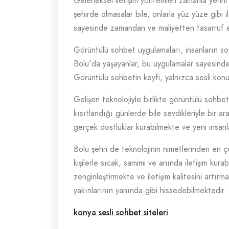
Geleneksel iletişim yöntemleri zamanla yerini 
şehirde olmasalar bile, onlarla yüz yüze gibi 
sayesinde zamandan ve maliyetten tasarruf edi
Görüntülü sohbet uygulamaları, insanların sos
Bolu'da yaşayanlar, bu uygulamalar sayesinde a
Görüntülü sohbetin keyfi, yalnızca sesli kon
Gelişen teknolojiyle birlikte görüntülü sohbe
kısıtlandığı günlerde bile sevdikleriyle bir 
gerçek dostluklar kurabilmekte ve yeni insanl
Bolu şehri de teknolojinin nimetlerinden en 
kişilerle sıcak, samimi ve anında iletişim kur
zenginleştirmekte ve iletişim kalitesini art
yakınlarının yanında gibi hissedebilmektedir.
konya sesli sohbet siteleri