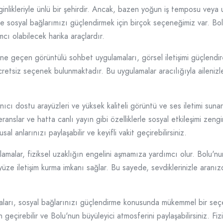
enginlikleriyle ünlü bir şehirdir. Ancak, bazen yoğun iş temposu veya
nde sosyal bağlarımızı güçlendirmek için birçok seçeneğimiz var. Bo
cı olabilecek harika araçlardır.
 geçen görüntülü sohbet uygulamaları, görsel iletişimi güçlendirere
retsiz seçenek bulunmaktadır. Bu uygulamalar aracılığıyla ailenizle,
ıcı dostu arayüzleri ve yüksek kaliteli görüntü ve ses iletimi sunar
ranslar ve hatta canlı yayın gibi özelliklerle sosyal etkileşimi zen
al anlarınızı paylaşabilir ve keyifli vakit geçirebilirsiniz.
malar, fiziksel uzaklığın engelini aşmamıza yardımcı olur. Bolu'nun g
üze iletişim kurma imkanı sağlar. Bu sayede, sevdiklerinizle aranı
.
ları, sosyal bağlarınızı güçlendirme konusunda mükemmel bir seçen
an geçirebilir ve Bolu'nun büyüleyici atmosferini paylaşabilirsiniz. Fiz