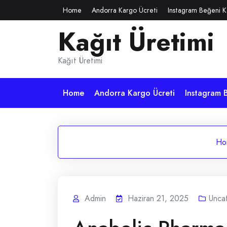
Skip
Home
Andorra Kargo Ücreti
Instagram Beğeni K
to
Kağıt Üretimi
content
Kağıt Üretimi
Home
Andorra Kargo Ücreti
Instagram B
Ho
Admin
Haziran 21, 2025
Unca