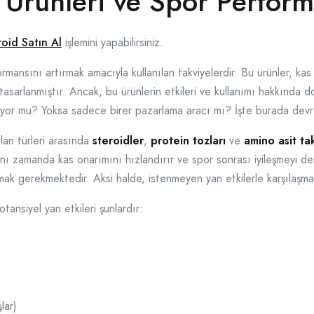
Ürünleri ve Spor Perform
roid Satın Al
işlemini yapabilirsiniz.
rmansını artırmak amacıyla kullanılan takviyelerdir. Bu ürünler, kas 
 tasarlanmıştır. Ancak, bu ürünlerin etkileri ve kullanımı hakkında
rıyor mu? Yoksa sadece birer pazarlama aracı mı? İşte burada devr
lan türleri arasında
steroidler
,
protein tozları
ve
amino asit ta
nı zamanda kas onarımını hızlandırır ve spor sonrası iyileşmeyi des
k gerekmektedir. Aksi halde, istenmeyen yan etkilerle karşılaşma r
tansiyel yan etkileri şunlardır:
lar)