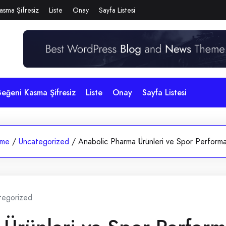
asma Şifresiz
Liste
Onay
Sayfa Listesi
eğeni Kasma Şifresiz
Liste
Onay
Sayfa Listesi
me
/
Uncategorized
/
Anabolic Pharma Ürünleri ve Spor Perform
tegorized